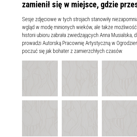
UCZN
zamienił się w miejsce, gdzie prz
KARTA DUŻEJ RODZINY
OFERT
Sesje zdjęciowe w tych strojach stanowiły niezapomni
AWANS ZAWODOWY NAUCZYCIELI
ZAKŁA
wgląd w modę minionych wieków, ale także możliwość
AKTYWIZACJA SPOŁECZNO–
PLAN 
NIEPU
historii ubioru zabrała zwiedzających Anna Musialska, 
ZAWODOWA OSÓB
prowadzi Autorską Pracownię Artystyczną w Ogrodzieńc
NIEPEŁNOSPRAWNYCH
poczuć się jak bohater z zamierzchłych czasów.
STYPENDIUM MIASTA BĘDZINA
PAŃST
PODATKI LOKALNE –
KAMPA
I ST. 
PODSTAWOWE INFORMACJE,
EKOLO
STAWKI I FORMULARZE
DOTACJE DLA NIEPUBLICZNYCH
PROJE
MIĘDZ
SZKÓŁ I PRZEDSZKOLI W
LINEA
ZAPO
BĘDZINIE
PRACO
INFORMACJE ZUS
INFOR
INFORMACJE KRUS
POMOC ZDROWOTNA DLA
URZĄD
„PRZY
NAUCZYCIELI
PROG
SZANS