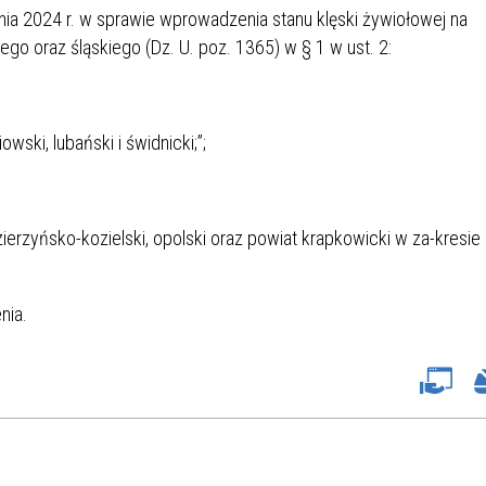
nia 2024 r. w sprawie wprowadzenia stanu klęski żywiołowej na
o oraz śląskiego (Dz. U. poz. 1365) w § 1 w ust. 2:
ski, lubański i świdnicki;”;
erzyńsko-kozielski, opolski oraz powiat krapkowicki w za-kresie
nia.