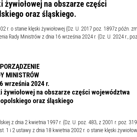
IÓW
DLA WYRÓŻNIAJĄCYCH SIĘ
i żywiołowej na obszarze części
Y PRACY
PROGRAM WSPARCIA "ROD
UCZNIÓW
skiego oraz śląskiego.
3+ GÓRĄ!"
DANIE PLACÓWEK
DOFINANSOWANIE KOSZT
02 r. o stanie klęski żywiołowej (Dz. U. 2017 poz. 1897z późn. zm
OGÓLNY
BLICZNYCH
BĘDZIŃSKA KARTA SENIOR
KSZTAŁCENIA PRACOWNIK
ia Rady Ministrów z dnia 16 września 2024 r. (Dz. U. 2024 r., poz
MŁODOCIANYCH
WOWA SZKOŁA MUZYCZNA
ZADANIA DOFINANSOWANE
NIA EDUKACYJNO-
IM. FRYDERYKA CHOPINA
REJESTR DANYCH
BUDŻETU PAŃSTWA
PORZĄDZENIE
GICZNA W RAMACH
KONTAKTOWYCH (RDK)
Y MINISTRÓW
KTU ZAGŁĘBIOWSKI PARK
YZAKŁADOWA KASA
DOFINANSOWANIE „ZIELO
RNY
MOGOWO-POŻYCZKOWA
SZKÓŁ” Z WOJEWÓDZKIEGO
16 września 2024 r.
WNIKÓW OŚWIATY
FUNDUSZU OCHRONY
ki żywiołowej na obszarze części województwa
MACJE MOPS BĘDZIN
INFORMACJE ARIMR
ŚRODOWISKA I GOSPODARK
 opolskiego oraz śląskiego
WODNEJ W KATOWICACH
 SKARBOWY
JAZNA SZKOŁA” RZĄDOWY
INFORMACJE DOTYCZĄCE
KONKURSY NA STANOWISK
iej z dnia 2 kwietnia 1997 r. (Dz. U. poz. 483, z 2001 r. poz. 319
RAM WYRÓWNYWANIA
TRANSPLANTACJI
DYREKTORA
st. 1 i 2 ustawy z dnia 18 kwietnia 2002 r. o stanie klęski żywiołow
 EDUKACYJNYCH DZIECI I