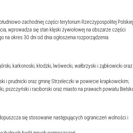
IEŻY „PRZYJAZNA SZKOŁA”
IEŻOWA RADA MIASTA
ACH 2025-2027
WYKAZ ZWIERZĄT ODŁOWI
NA
Z TERENU MIASTA
łudniowo-zachodniej części terytorium Rzeczypospolitej Polskiej
ęcia, wprowadza się stan klęski żywiołowej na obszarze części
o na okres 30 dni od dnia ogłoszenia rozporządzenia.
 ŻYJ ZDROWO BEZ
GDZIE MOŻNA ZNALEŹĆ I J
HOLU
WYGLĄDA PRACA W NGO?
PORADY OD PRACA.PL
ki, karkonoski, kłodzki, lwówecki, wałbrzyski i ząbkowicki oraz
 W WOJSKU JAKO
BEZPŁATNY PORADNIK DLA
MATYK – JAK ZOSTAĆ?
KULTURY
ki i prudnicki oraz gminę Strzeleczki w powiecie krapkowickim;
ANIA, ZAROBKI
i, pszczyński i raciborski oraz miasto na prawach powiatu Bielsk
KNF - XV EDYCJA
KATOWICE OTWIERAJĄ DRZW
RSU O NAGRODĘ
CENTRUM ZARZĄDZANIA
dopuszcza się stosowanie następujących ograniczeń wolności i
ODNICZĄCEGO KOMISJI
RUCHEM
RU FINANSOWEGO ZA
PSZĄ PRACĘ DOKTORSKĄ Z
ieszkalnych bądź innych pomieszczeń;