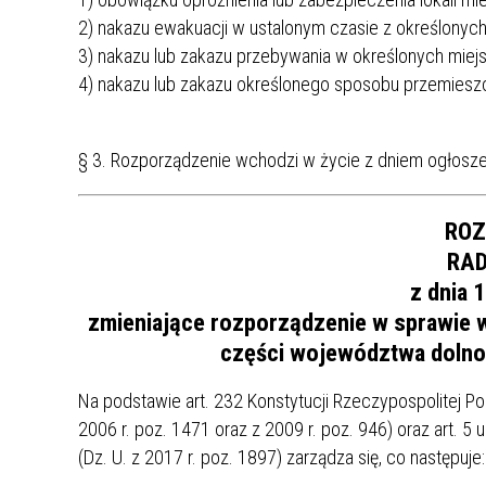
ZAKRE
2) nakazu ewakuacji w ustalonym czasie z określonych
3) nakazu lub zakazu przebywania w określonych miejs
WAŻNA INFORMACJA - DOT.
4) nakazu lub zakazu określonego sposobu przemieszc
PRZEPROWADZENIA OCENY
RYZYKA WEWNĘTRZNEGO
SYSTEMU WODOCIĄGOWEGO
§ 3. Rozporządzenie wchodzi w życie z dniem ogłosze
ROZ
RAD
z dnia 
zmieniające rozporządzenie w sprawie 
części województwa dolnoś
Na podstawie art. 232 Konstytucji Rzeczypospolitej Polsk
2006 r. poz. 1471 oraz z 2009 r. poz. 946) oraz art. 5 u
(Dz. U. z 2017 r. poz. 1897) zarządza się, co następuje: