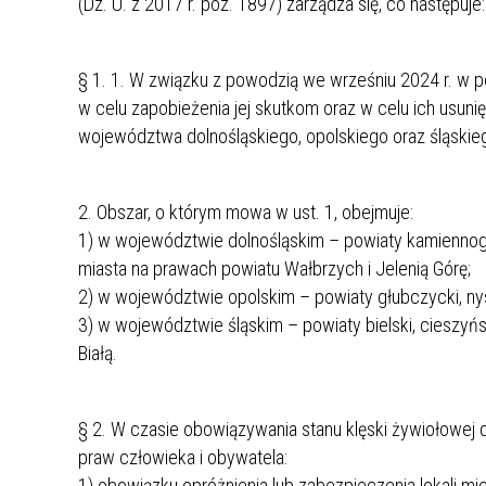
(Dz. U. z 2017 r. poz. 1897) zarządza się, co następuje:
MŁODZ
SZANSA – FORMY AKTYWNEGO
MŁODZ
W LAT
WSPARCIA OBSZARU
BĘDZI
§ 1. 1. W związku z powodzią we wrześniu 2024 r. w po
ZREWITALIZOWANEGO
w celu zapobieżenia jej skutkom oraz w celu ich usuni
województwa dolnośląskiego, opolskiego oraz śląskieg
BĘDZIŃSKA AKADEMIA MAŁEGO
AKCJA
SPORTOWCA
ALKO
2. Obszar, o którym mowa w ust. 1, obejmuje:
1) w województwie dolnośląskim – powiaty kamiennogórs
PROJEKT EKOLIDERKI
PRACA
miasta na prawach powiatu Wałbrzych i Jelenią Górę;
WZMOCNIENIE PROCESU
INFOR
2) w województwie opolskim – powiaty głubczycki, nys
SPRAWIEDLIWEJ TRANSFORMACJI
WYMAG
3) w województwie śląskim – powiaty bielski, cieszyńsk
ŚLĄSKA
Białą.
KONKURS FOTOGRAFICZNY
URZĄD 
„METROPOLIA. PRZEZ PRYZMAT
KONKU
§ 2. W czasie obowiązywania stanu klęski żywiołowej 
WODY”
PRZEW
NADZO
praw człowieka i obywatela:
NAJLE
1) obowiązku opróżnienia lub zabezpieczenia lokali m