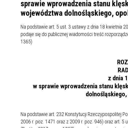
UCZN
sprawie wprowadzenia stanu klęsk
KARTA DUŻEJ RODZINY
OFERT
województwa dolnośląskiego, opol
AWANS ZAWODOWY NAUCZYCIELI
ZAKŁA
Na podstawie art. 5 ust. 3 ustawy z dnia 18 kwietnia 20
AKTYWIZACJA SPOŁECZNO–
PLAN 
NIEPU
podaje się do publicznej wiadomości treść rozporządzen
ZAWODOWA OSÓB
1365)
NIEPEŁNOSPRAWNYCH
STYPENDIUM MIASTA BĘDZINA
PAŃST
PODATKI LOKALNE –
KAMPA
I ST. 
ROZ
PODSTAWOWE INFORMACJE,
EKOLO
RAD
STAWKI I FORMULARZE
DOTACJE DLA NIEPUBLICZNYCH
PROJE
MIĘDZ
SZKÓŁ I PRZEDSZKOLI W
LINEA
ZAPO
z dnia 
BĘDZINIE
PRACO
w sprawie wprowadzenia stanu klęs
INFORMACJE ZUS
INFOR
dolnośląskiego,
INFORMACJE KRUS
POMOC ZDROWOTNA DLA
URZĄD
„PRZY
Na podstawie art. 232 Konstytucji Rzeczypospolitej Polsk
NAUCZYCIELI
PROG
2006 r. poz. 1471 oraz z 2009 r. poz. 946) oraz art. 5 u
SZANS