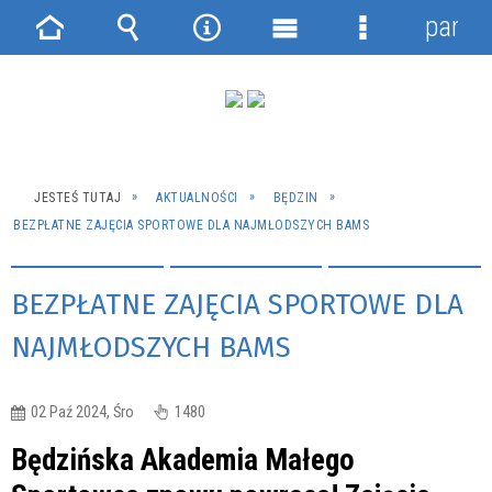
panel
Strona
Wyszukiwarka
Narzędzia
Menu
Menu
główna
główne
szczegółowe
JESTEŚ TUTAJ
AKTUALNOŚCI
BĘDZIN
BEZPŁATNE ZAJĘCIA SPORTOWE DLA NAJMŁODSZYCH BAMS
BEZPŁATNE ZAJĘCIA SPORTOWE DLA
NAJMŁODSZYCH BAMS
02 Paź 2024, Śro
1480
Będzińska Akademia Małego