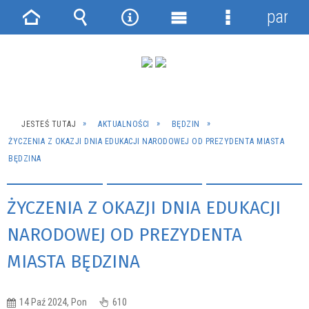
panel
Strona
Wyszukiwarka
Narzędzia
Menu
Menu
główna
główne
szczegółowe
JESTEŚ TUTAJ
AKTUALNOŚCI
BĘDZIN
ŻYCZENIA Z OKAZJI DNIA EDUKACJI NARODOWEJ OD PREZYDENTA MIASTA
BĘDZINA
ŻYCZENIA Z OKAZJI DNIA EDUKACJI
NARODOWEJ OD PREZYDENTA
MIASTA BĘDZINA
14 Paź 2024, Pon
610