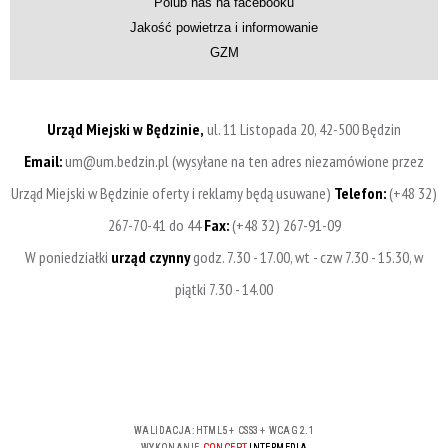
Polub nas na facebooku
Jakość powietrza i informowanie
GZM
Urząd Miejski w Będzinie,
ul. 11 Listopada 20, 42-500 Będzin
Email:
um@um.bedzin.pl (wysyłane na ten adres niezamówione przez
Urząd Miejski w Będzinie oferty i reklamy będą usuwane)
Telefon:
(+48 32)
267-70-41 do 44
Fax:
(+48 32) 267-91-09
W poniedziałki
urząd czynny
godz. 7.30 - 17.00, wt - czw 7.30 - 15.30, w
piątki 7.30 - 14.00
WALIDACJA:
HTML5
+
CSS3
+
WCAG 2.1
WYKONANIE
CONCEPT
INTERMEDIA