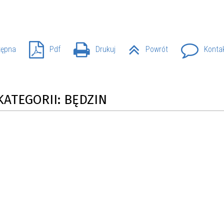
SU RYNKU FINANSOWEGO
tępna
Pdf
Drukuj
Powrót
Konta
KATEGORII: BĘDZIN