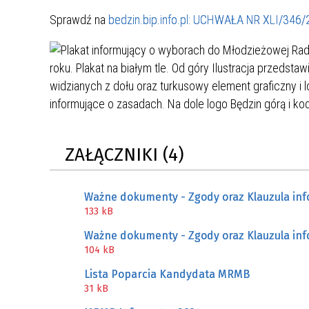
MŁODZ
Sprawdź na
bedzin.bip.info.pl: UCHWAŁA NR XLI/34
SZANSA – FORMY AKTYWNEGO
MŁODZ
W LAT
WSPARCIA OBSZARU
BĘDZI
ZREWITALIZOWANEGO
BĘDZIŃSKA AKADEMIA MAŁEGO
AKCJA
SPORTOWCA
ALKO
ZAŁĄCZNIKI (4)
PROJEKT EKOLIDERKI
PRACA
WZMOCNIENIE PROCESU
INFOR
SPRAWIEDLIWEJ TRANSFORMACJI
WYMAG
Ważne dokumenty - Zgody oraz Klauzula in
ŚLĄSKA
133 kB
Ważne dokumenty - Zgody oraz Klauzula in
KONKURS FOTOGRAFICZNY
URZĄD 
104 kB
„METROPOLIA. PRZEZ PRYZMAT
KONKU
WODY”
PRZEW
Lista Poparcia Kandydata MRMB
31 kB
NADZO
NAJLE