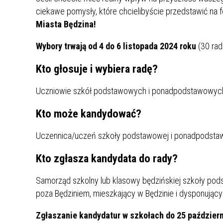
UCZN
ciekawe pomysły, które chcielibyście przedstawić na 
KARTA DUŻEJ RODZINY
OFERT
Miasta Będzina!
AWANS ZAWODOWY NAUCZYCIELI
ZAKŁA
Wybory trwają od 4 do 6 listopada 2024 roku
(30 rad
AKTYWIZACJA SPOŁECZNO–
PLAN 
NIEPU
ZAWODOWA OSÓB
Kto głosuje i wybiera radę?
NIEPEŁNOSPRAWNYCH
STYPENDIUM MIASTA BĘDZINA
PAŃST
Uczniowie szkół podstawowych i ponadpodstawowych
PODATKI LOKALNE –
KAMPA
I ST. 
PODSTAWOWE INFORMACJE,
EKOLO
Kto może kandydować?
STAWKI I FORMULARZE
DOTACJE DLA NIEPUBLICZNYCH
PROJE
MIĘDZ
SZKÓŁ I PRZEDSZKOLI W
LINEA
ZAPO
Uczennica/uczeń szkoły podstawowej i ponadpodstawo
BĘDZINIE
PRACO
Kto zgłasza kandydata do rady?
INFORMACJE ZUS
INFOR
Samorząd szkolny lub klasowy będzińskiej szkoły po
poza Będziniem, mieszkający w Będzinie i dysponują
INFORMACJE KRUS
POMOC ZDROWOTNA DLA
URZĄD
„PRZY
NAUCZYCIELI
PROG
Zgłaszanie kandydatur w szkołach do 25 październ
SZANS