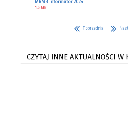
MRMB Informator 2024
ZAKRE
1.5 MB
WAŻNA INFORMACJA - DOT.
PRZEPROWADZENIA OCENY
Poprzednia
Nas
RYZYKA WEWNĘTRZNEGO
SYSTEMU WODOCIĄGOWEGO
CZYTAJ INNE AKTUALNOŚCI W 