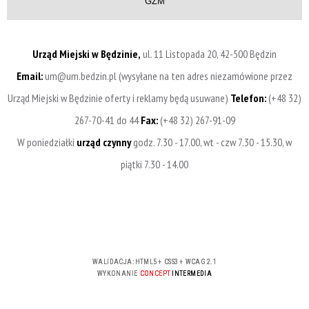
GZM
Urząd Miejski w Będzinie,
ul. 11 Listopada 20, 42-500 Będzin
Email:
um@um.bedzin.pl (wysyłane na ten adres niezamówione przez
Urząd Miejski w Będzinie oferty i reklamy będą usuwane)
Telefon:
(+48 32)
267-70-41 do 44
Fax:
(+48 32) 267-91-09
W poniedziałki
urząd czynny
godz. 7.30 - 17.00, wt - czw 7.30 - 15.30, w
piątki 7.30 - 14.00
WALIDACJA:
HTML5
+
CSS3
+
WCAG 2.1
WYKONANIE
CONCEPT
INTERMEDIA