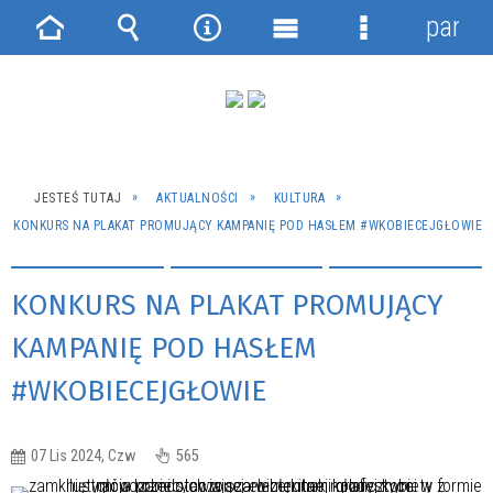
panel
Strona
Wyszukiwarka
Narzędzia
Menu
Menu
główna
główne
szczegółowe
JESTEŚ TUTAJ
AKTUALNOŚCI
KULTURA
KONKURS NA PLAKAT PROMUJĄCY KAMPANIĘ POD HASŁEM #WKOBIECEJGŁOWIE
KONKURS NA PLAKAT PROMUJĄCY
KAMPANIĘ POD HASŁEM
#WKOBIECEJGŁOWIE
07 Lis 2024, Czw
565