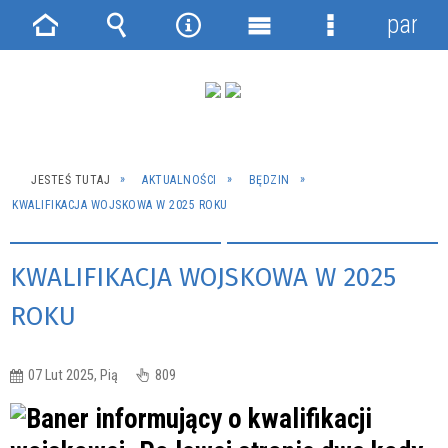
panel
Strona
Wyszukiwarka
Narzędzia
Menu
Menu
główna
główne
szczegółowe
JESTEŚ TUTAJ
AKTUALNOŚCI
BĘDZIN
KWALIFIKACJA WOJSKOWA W 2025 ROKU
KWALIFIKACJA WOJSKOWA W 2025
ROKU
07 Lut 2025, Pią
809