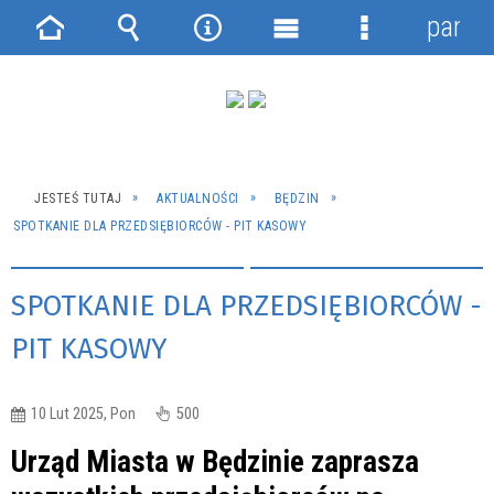
panel
Strona
Wyszukiwarka
Narzędzia
Menu
Menu
główna
główne
szczegółowe
JESTEŚ TUTAJ
AKTUALNOŚCI
BĘDZIN
SPOTKANIE DLA PRZEDSIĘBIORCÓW - PIT KASOWY
SPOTKANIE DLA PRZEDSIĘBIORCÓW -
PIT KASOWY
10 Lut 2025, Pon
500
Urząd Miasta w Będzinie zaprasza