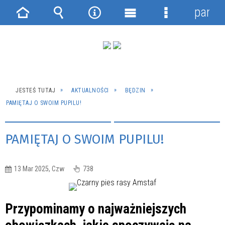
panel
Strona
Wyszukiwarka
Narzędzia
Menu
Menu
główna
główne
szczegółowe
JESTEŚ TUTAJ
AKTUALNOŚCI
BĘDZIN
PAMIĘTAJ O SWOIM PUPILU!
PAMIĘTAJ O SWOIM PUPILU!
13 Mar 2025, Czw
738
Przypominamy o najważniejszych