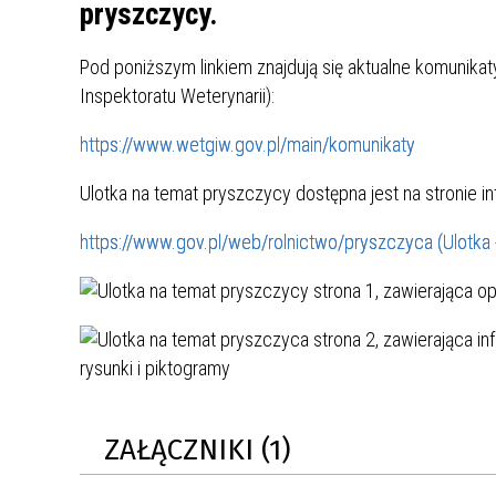
UCZN
pryszczycy.
KARTA DUŻEJ RODZINY
OFERT
Pod poniższym linkiem znajdują się aktualne komunika
AWANS ZAWODOWY NAUCZYCIELI
ZAKŁA
Inspektoratu Weterynarii):
AKTYWIZACJA SPOŁECZNO–
PLAN 
NIEPU
ZAWODOWA OSÓB
https://www.wetgiw.gov.pl/main/komunikaty
NIEPEŁNOSPRAWNYCH
STYPENDIUM MIASTA BĘDZINA
PAŃST
Ulotka na temat pryszczycy dostępna jest na stronie in
PODATKI LOKALNE –
KAMPA
I ST. 
https://www.gov.pl/web/rolnictwo/pryszczyca (Ulotka 
PODSTAWOWE INFORMACJE,
EKOLO
STAWKI I FORMULARZE
DOTACJE DLA NIEPUBLICZNYCH
PROJE
MIĘDZ
SZKÓŁ I PRZEDSZKOLI W
LINEA
ZAPO
BĘDZINIE
PRACO
INFORMACJE ZUS
INFOR
INFORMACJE KRUS
POMOC ZDROWOTNA DLA
URZĄD
„PRZY
ZAŁĄCZNIKI (1)
NAUCZYCIELI
PROG
SZANS