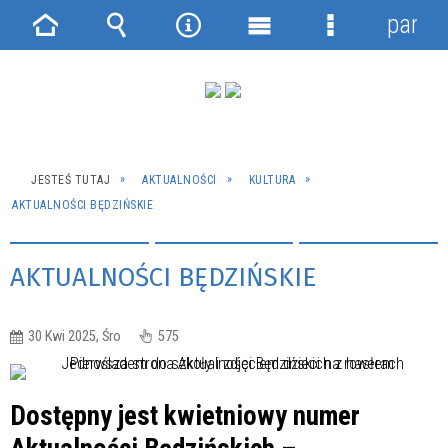
panel
Strona
Wyszukiwarka
Narzędzia
Menu
Menu
główna
główne
szczegółowe
JESTEŚ TUTAJ
AKTUALNOŚCI
KULTURA
AKTUALNOŚCI BĘDZIŃSKIE
AKTUALNOŚCI BĘDZIŃSKIE
30 Kwi 2025, Śro
575
Dostępny jest kwietniowy numer