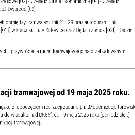
andlowe [02] - Czeladź Strefa Ekonomiczna [04] - Czeladź
SU RYNKU FINANSOWEGO
adź Dworzec [02].
 pomiędzy tramwajami linii 21 i 28 oraz autobusami linii
 [01t] w kierunku Huty Katowice oraz Będzin zamek [02t] i Będzin
nych i przywrócenia ruchu tramwajowego na przebudowanym
cji tramwajowej od 19 maja 2025 roku.
iązku z ropoczęciem realizacji zadania pn. „Modernizacja torowis
a do wiaduktu nad DK86”, od 19 maja 2025 roku (poniedziałek)
ikacji tramwajowej.