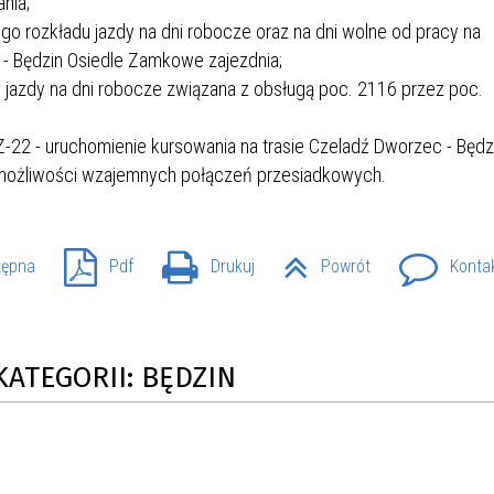
nia;
o rozkładu jazdy na dni robocze oraz na dni wolne od pracy na
 - Będzin Osiedle Zamkowe zajezdnia;
e jazdy na dni robocze związana z obsługą poc. 2116 przez poc.
Z-22 - uruchomienie kursowania na trasie Czeladź Dworzec - Będz
możliwości wzajemnych połączeń przesiadkowych.
tępna
Pdf
Drukuj
Powrót
Konta
KATEGORII: BĘDZIN