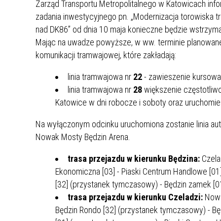
Zarząd Transportu Metropolitalnego w Katowicach infor
MŁODZ
zadania inwestycyjnego pn. „Modernizacja torowiska t
SZANSA – FORMY AKTYWNEGO
MŁODZ
W LAT
nad DK86” od dnia 10 maja konieczne będzie wstrzym
WSPARCIA OBSZARU
BĘDZI
ZREWITALIZOWANEGO
Mając na uwadze powyższe, w ww. terminie planowan
komunikacji tramwajowej, które zakładają:
BĘDZIŃSKA AKADEMIA MAŁEGO
AKCJA
linia tramwajowa nr
22
- zawieszenie kursowa
SPORTOWCA
ALKO
linia tramwajowa nr
28
większenie częstotliwo
Katowice w dni robocze i soboty oraz uruchomienie
PROJEKT EKOLIDERKI
PRACA
Na wyłączonym odcinku uruchomiona zostanie linia aut
WZMOCNIENIE PROCESU
INFOR
SPRAWIEDLIWEJ TRANSFORMACJI
WYMAG
Nowak Mosty Będzin Arena.
ŚLĄSKA
trasa przejazdu w kierunku Będzina:
Czelad
Ekonomiczna [03] - Piaski Centrum Handlowe [01
KONKURS FOTOGRAFICZNY
URZĄD 
„METROPOLIA. PRZEZ PRYZMAT
KONKU
[32] (przystanek tymczasowy) - Będzin zamek [0
WODY”
PRZEW
trasa przejazdu w kierunku Czeladzi:
Nowak
NADZO
Będzin Rondo [32] (przystanek tymczasowy) - Bę
NAJLE