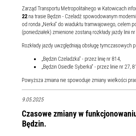
UCZN
Zarząd Transportu Metropolitalnego w Katowicach info
KARTA DUŻEJ RODZINY
OFERT
22
na trasie Będzin - Czeladź spowodowanym moderniz
AWANS ZAWODOWY NAUCZYCIELI
ZAKŁA
od ronda „Nerka” do wiaduktu tramwajowego, celem po
AKTYWIZACJA SPOŁECZNO–
PLAN 
NIEPU
(poniedziałek) zmienione zostaną rozkłady jazdy linii n
ZAWODOWA OSÓB
NIEPEŁNOSPRAWNYCH
Rozkłady jazdy uwzględniają obsługę tymczasowych 
STYPENDIUM MIASTA BĘDZINA
PAŃST
„Będzin Czeladzka” - przez linię nr 814,
PODATKI LOKALNE –
KAMPA
I ST. 
„Będzin Osiedle Syberka” - przez linie nr 27, 8
PODSTAWOWE INFORMACJE,
EKOLO
STAWKI I FORMULARZE
DOTACJE DLA NIEPUBLICZNYCH
PROJE
MIĘDZ
Powyższa zmiana nie spowoduje zmiany wielkości prac
SZKÓŁ I PRZEDSZKOLI W
LINEA
ZAPO
BĘDZINIE
PRACO
INFORMACJE ZUS
INFOR
9.05.2025
Czasowe zmiany w funkcjonowaniu
INFORMACJE KRUS
POMOC ZDROWOTNA DLA
URZĄD
„PRZY
Będzin.
NAUCZYCIELI
PROG
SZANS