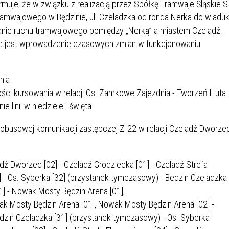
muje, że w związku z realizacją przez Spółkę Tramwaje Śląskie S
IEŻY „PRZYJAZNA SZKOŁA”
ramwajowego w Będzinie, ul. Czeladzka od ronda Nerka do wiaduk
IEŻOWA RADA MIASTA
ACH 2025-2027
WYKAZ ZWIERZĄT ODŁOWI
anie ruchu tramwajowego pomiędzy „Nerką” a miastem Czeladź.
NA
Z TERENU MIASTA
e jest wprowadzenie czasowych zmian w funkcjonowaniu
 ŻYJ ZDROWO BEZ
GDZIE MOŻNA ZNALEŹĆ I J
nia
HOLU
WYGLĄDA PRACA W NGO?
PORADY OD PRACA.PL
ści kursowania w relacji Os. Zamkowe Zajezdnia - Tworzeń Huta
 linii w niedziele i święta.
 W WOJSKU JAKO
BEZPŁATNY PORADNIK DLA
obusowej komunikacji zastępczej Z-22 w relacji Czeladź Dworzec
MATYK – JAK ZOSTAĆ?
KULTURY
ANIA, ZAROBKI
ź Dworzec [02] - Czeladź Grodziecka [01] - Czeladź Strefa
] - Os. Syberka [32] (przystanek tymczasowy) - Bedzin Czeladzka
KNF - XV EDYCJA
KATOWICE OTWIERAJĄ DRZW
RSU O NAGRODĘ
CENTRUM ZARZĄDZANIA
1] - Nowak Mosty Będzin Arena [01],
ODNICZĄCEGO KOMISJI
RUCHEM
 Mosty Będzin Arena [01], Nowak Mosty Będzin Arena [02] -
RU FINANSOWEGO ZA
dzin Czeladzka [31] (przystanek tymczasowy) - Os. Syberka
PSZĄ PRACĘ DOKTORSKĄ Z