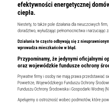
UCZN
efektywności energetycznej domó
KARTA DUŻEJ RODZINY
OFERT
ciepła.
AWANS ZAWODOWY NAUCZYCIELI
ZAKŁA
Niestety, to także pole działania dla nieuczciwych fir
AKTYWIZACJA SPOŁECZNO–
PLAN 
NIEPU
ZAWODOWA OSÓB
doradztwo, wyłudzając pełnomocnictwa i narzucając 
NIEPEŁNOSPRAWNYCH
Działania te często odbywają się z nieuprawnionym
STYPENDIUM MIASTA BĘDZINA
PAŃST
wprowadza mieszkańców w błąd.
PODATKI LOKALNE –
KAMPA
I ST. 
PODSTAWOWE INFORMACJE,
EKOLO
Przypominamy, że jedynymi oficjalnymi o
STAWKI I FORMULARZE
DOTACJE DLA NIEPUBLICZNYCH
PROJE
MIĘDZ
oraz wojewódzkie fundusze ochrony śro
SZKÓŁ I PRZEDSZKOLI W
LINEA
ZAPO
BĘDZINIE
PRACO
Prywatne firmy i osoby nie mają prawa przedstawiać si
INFORMACJE ZUS
INFOR
Powietrze, Wojewódzkiego Funduszu Ochrony Środow
Funduszu Ochrony Środowiska i Gospodarki Wodnej (NF
INFORMACJE KRUS
POMOC ZDROWOTNA DLA
URZĄD
„PRZY
Apelujemy o ostrożność wobec podmiotów, które pow
NAUCZYCIELI
PROG
SZANS