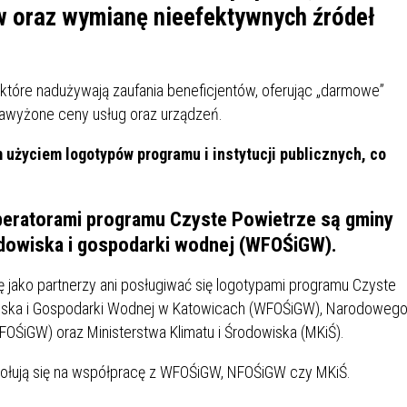
IÓW
DLA WYRÓŻNIAJĄCYCH SIĘ
w oraz wymianę nieefektywnych źródeł
Y PRACY
PROGRAM WSPARCIA "ROD
UCZNIÓW
3+ GÓRĄ!"
DANIE PLACÓWEK
DOFINANSOWANIE KOSZT
m, które nadużywają zaufania beneficjentów, oferując „darmowe”
OGÓLNY
BLICZNYCH
BĘDZIŃSKA KARTA SENIOR
KSZTAŁCENIA PRACOWNIK
MŁODOCIANYCH
zawyżone ceny usług oraz urządzeń.
 użyciem logotypów programu i instytucji publicznych, co
WOWA SZKOŁA MUZYCZNA
ZADANIA DOFINANSOWANE
NIA EDUKACYJNO-
IM. FRYDERYKA CHOPINA
REJESTR DANYCH
BUDŻETU PAŃSTWA
GICZNA W RAMACH
KONTAKTOWYCH (RDK)
peratorami programu Czyste Powietrze są gminy
KTU ZAGŁĘBIOWSKI PARK
YZAKŁADOWA KASA
DOFINANSOWANIE „ZIELO
dowiska i gospodarki wodnej (WFOŚiGW).
RNY
MOGOWO-POŻYCZKOWA
SZKÓŁ” Z WOJEWÓDZKIEGO
WNIKÓW OŚWIATY
FUNDUSZU OCHRONY
ę jako partnerzy ani posługiwać się logotypami programu Czyste
MACJE MOPS BĘDZIN
INFORMACJE ARIMR
ŚRODOWISKA I GOSPODARK
iska i Gospodarki Wodnej w Katowicach (WFOŚiGW), Narodoweg
WODNEJ W KATOWICACH
OŚiGW) oraz Ministerstwa Klimatu i Środowiska (MKiŚ).
 SKARBOWY
JAZNA SZKOŁA” RZĄDOWY
INFORMACJE DOTYCZĄCE
KONKURSY NA STANOWISK
ołują się na współpracę z WFOŚiGW, NFOŚiGW czy MKiŚ.
RAM WYRÓWNYWANIA
TRANSPLANTACJI
DYREKTORA
 EDUKACYJNYCH DZIECI I