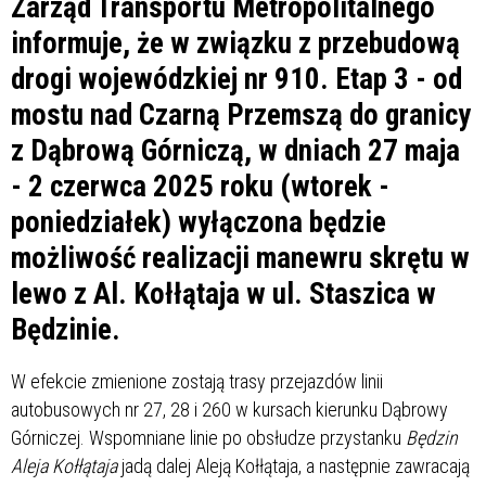
Zarząd Transportu Metropolitalnego
informuje, że w związku z przebudową
drogi wojewódzkiej nr 910. Etap 3 - od
mostu nad Czarną Przemszą do granicy
z Dąbrową Górniczą, w dniach 27 maja
- 2 czerwca 2025 roku (wtorek -
poniedziałek) wyłączona będzie
możliwość realizacji manewru skrętu w
lewo z Al. Kołłątaja w ul. Staszica w
Będzinie.
W efekcie zmienione zostają trasy przejazdów linii
autobusowych nr 27, 28 i 260 w kursach kierunku Dąbrowy
Górniczej. Wspomniane linie po obsłudze przystanku
Będzin
Aleja Kołłątaja
jadą dalej Aleją Kołłątaja, a następnie zawracają