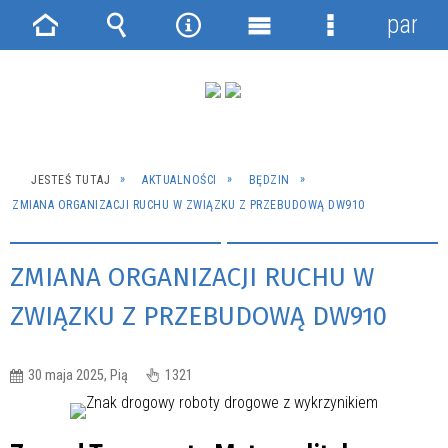
panel
Strona
Wyszukiwarka
Narzędzia
Menu
Menu
główna
główne
szczegółowe
JESTEŚ TUTAJ
AKTUALNOŚCI
BĘDZIN
ZMIANA ORGANIZACJI RUCHU W ZWIĄZKU Z PRZEBUDOWĄ DW910
ZMIANA ORGANIZACJI RUCHU W
ZWIĄZKU Z PRZEBUDOWĄ DW910
30 maja 2025, Pią
1321