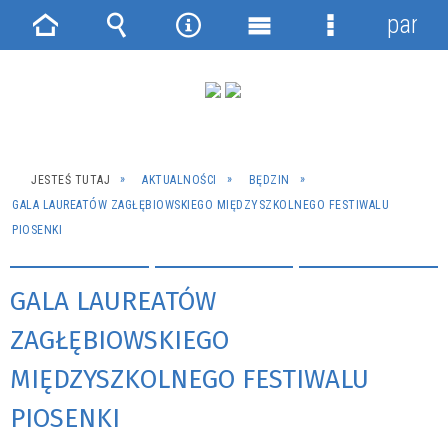
panel
Strona
Wyszukiwarka
Narzędzia
Menu
Menu
główna
główne
szczegółowe
JESTEŚ TUTAJ
AKTUALNOŚCI
BĘDZIN
GALA LAUREATÓW ZAGŁĘBIOWSKIEGO MIĘDZYSZKOLNEGO FESTIWALU
PIOSENKI
GALA LAUREATÓW
ZAGŁĘBIOWSKIEGO
MIĘDZYSZKOLNEGO FESTIWALU
PIOSENKI