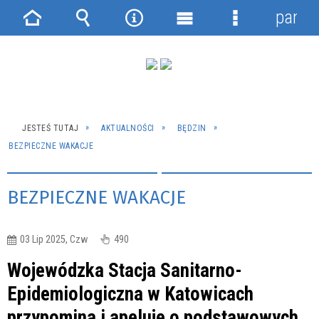
panel
Strona
Wyszukiwarka
Narzędzia
Menu
Menu
główna
główne
szczegółowe
JESTEŚ TUTAJ
AKTUALNOŚCI
BĘDZIN
BEZPIECZNE WAKACJE
BEZPIECZNE WAKACJE
03 Lip 2025, Czw
490
Wojewódzka Stacja Sanitarno-
Epidemiologiczna w Katowicach
przypomina i apeluje o podstawowych