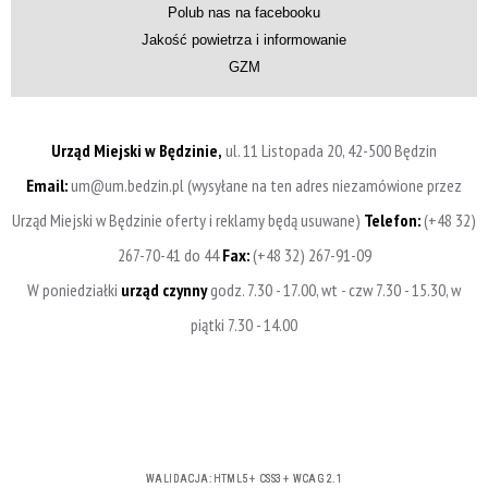
Polub nas na facebooku
Jakość powietrza i informowanie
GZM
Urząd Miejski w Będzinie,
ul. 11 Listopada 20, 42-500 Będzin
Email:
um@um.bedzin.pl (wysyłane na ten adres niezamówione przez
Urząd Miejski w Będzinie oferty i reklamy będą usuwane)
Telefon:
(+48 32)
267-70-41 do 44
Fax:
(+48 32) 267-91-09
W poniedziałki
urząd czynny
godz. 7.30 - 17.00, wt - czw 7.30 - 15.30, w
piątki 7.30 - 14.00
WALIDACJA:
HTML5
+
CSS3
+
WCAG 2.1