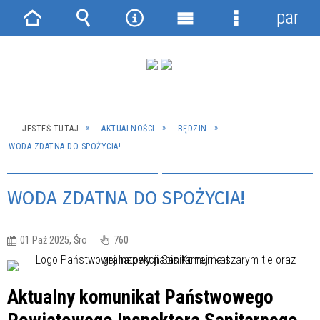
panel
Strona
Wyszukiwarka
Narzędzia
Menu
Menu
główna
główne
szczegółowe
JESTEŚ TUTAJ
AKTUALNOŚCI
BĘDZIN
WODA ZDATNA DO SPOŻYCIA!
WODA ZDATNA DO SPOŻYCIA!
01 Paź 2025, Śro
760
Aktualny komunikat Państwowego