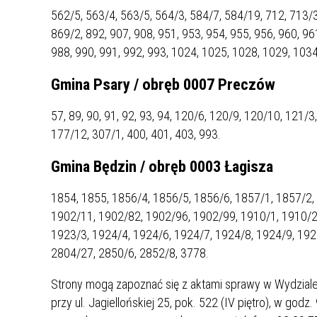
ZAKRE
562/5, 563/4, 563/5, 564/3, 584/7, 584/19, 712, 713/3
869/2, 892, 907, 908, 951, 953, 954, 955, 956, 960, 961
WAŻNA INFORMACJA - DOT.
988, 990, 991, 992, 993, 1024, 1025, 1028, 1029, 1034
PRZEPROWADZENIA OCENY
Gmina Psary / obręb 0007 Preczów
RYZYKA WEWNĘTRZNEGO
SYSTEMU WODOCIĄGOWEGO
57, 89, 90, 91, 92, 93, 94, 120/6, 120/9, 120/10, 121/
177/12, 307/1, 400, 401, 403, 993.
Gmina Będzin / obręb 0003 Łagisza
1854, 1855, 1856/4, 1856/5, 1856/6, 1857/1, 1857/2,
1902/11, 1902/82, 1902/96, 1902/99, 1910/1, 1910/2,
1923/3, 1924/4, 1924/6, 1924/7, 1924/8, 1924/9, 192
2804/27, 2850/6, 2852/8, 3778.
Strony mogą zapoznać się z aktami sprawy w Wydziale
przy ul. Jagiellońskiej 25, pok. 522 (IV piętro), w go