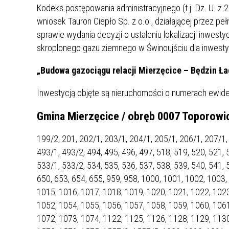
UCZN
Kodeks postępowania administracyjnego (t.j. Dz. U. z 2
KARTA DUŻEJ RODZINY
OFERT
wniosek Tauron Ciepło Sp. z o.o., działającej przez 
sprawie wydania decyzji o ustaleniu lokalizacji inwest
AWANS ZAWODOWY NAUCZYCIELI
ZAKŁA
skroplonego gazu ziemnego w Świnoujściu dla inwestyc
AKTYWIZACJA SPOŁECZNO–
PLAN 
NIEPU
ZAWODOWA OSÓB
„Budowa gazociągu relacji Mierzęcice – Będzin Ła
NIEPEŁNOSPRAWNYCH
STYPENDIUM MIASTA BĘDZINA
PAŃST
Inwestycją objęte są nieruchomości o numerach ewide
PODATKI LOKALNE –
KAMPA
I ST. 
PODSTAWOWE INFORMACJE,
EKOLO
Gmina Mierzęcice / obręb 0007 Toporowi
STAWKI I FORMULARZE
DOTACJE DLA NIEPUBLICZNYCH
PROJE
MIĘDZ
SZKÓŁ I PRZEDSZKOLI W
LINEA
ZAPO
199/2, 201, 202/1, 203/1, 204/1, 205/1, 206/1, 207/1,
BĘDZINIE
PRACO
493/1, 493/2, 494, 495, 496, 497, 518, 519, 520, 521, 
INFORMACJE ZUS
INFOR
533/1, 533/2, 534, 535, 536, 537, 538, 539, 540, 541, 
650, 653, 654, 655, 959, 958, 1000, 1001, 1002, 1003
1015, 1016, 1017, 1018, 1019, 1020, 1021, 1022, 1023
INFORMACJE KRUS
POMOC ZDROWOTNA DLA
URZĄD
„PRZY
1052, 1054, 1055, 1056, 1057, 1058, 1059, 1060, 1061
NAUCZYCIELI
PROG
1072, 1073, 1074, 1122, 1125, 1126, 1128, 1129, 1130
SZANS