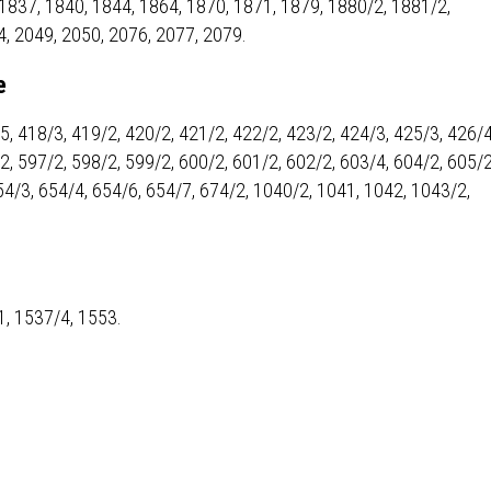
1837, 1840, 1844, 1864, 1870, 1871, 1879, 1880/2, 1881/2,
IEŻY „PRZYJAZNA SZKOŁA”
4, 2049, 2050, 2076, 2077, 2079.
IEŻOWA RADA MIASTA
ACH 2025-2027
WYKAZ ZWIERZĄT ODŁOWI
NA
Z TERENU MIASTA
e
5, 418/3, 419/2, 420/2, 421/2, 422/2, 423/2, 424/3, 425/3, 426/4
 ŻYJ ZDROWO BEZ
GDZIE MOŻNA ZNALEŹĆ I J
2, 597/2, 598/2, 599/2, 600/2, 601/2, 602/2, 603/4, 604/2, 605/2
HOLU
WYGLĄDA PRACA W NGO?
54/3, 654/4, 654/6, 654/7, 674/2, 1040/2, 1041, 1042, 1043/2,
PORADY OD PRACA.PL
 W WOJSKU JAKO
BEZPŁATNY PORADNIK DLA
MATYK – JAK ZOSTAĆ?
KULTURY
ANIA, ZAROBKI
1, 1537/4, 1553.
KNF - XV EDYCJA
KATOWICE OTWIERAJĄ DRZW
RSU O NAGRODĘ
CENTRUM ZARZĄDZANIA
ODNICZĄCEGO KOMISJI
RUCHEM
RU FINANSOWEGO ZA
PSZĄ PRACĘ DOKTORSKĄ Z