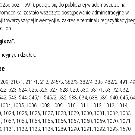
IÓW
DLA WYRÓŻNIAJĄCYCH SIĘ
025r. poz. 1691), podaje się do publicznej wiadomości, że na
Y PRACY
PROGRAM WSPARCIA "ROD
UCZNIÓW
pełnomocnika, zostało wszczęte postępowanie administracyjne w
3+ GÓRĄ!"
ycji towarzyszącej inwestycji w zakresie terminalu regazyfikacyjne
DANIE PLACÓWEK
DOFINANSOWANIE KOSZT
ji pn.
OGÓLNY
BLICZNYCH
BĘDZIŃSKA KARTA SENIOR
KSZTAŁCENIA PRACOWNIK
MŁODOCIANYCH
gisza”.
WOWA SZKOŁA MUZYCZNA
ZADANIA DOFINANSOWANE
ncyjnych działek:
NIA EDUKACYJNO-
IM. FRYDERYKA CHOPINA
REJESTR DANYCH
BUDŻETU PAŃSTWA
GICZNA W RAMACH
KONTAKTOWYCH (RDK)
ce
KTU ZAGŁĘBIOWSKI PARK
YZAKŁADOWA KASA
DOFINANSOWANIE „ZIELO
RNY
MOGOWO-POŻYCZKOWA
SZKÓŁ” Z WOJEWÓDZKIEGO
 209, 210/1, 211/1, 212, 245/3, 382/3, 382/4, 385, 482/2, 491, 49
WNIKÓW OŚWIATY
FUNDUSZU OCHRONY
522, 523, 524, 525, 526, 527, 528, 529, 530, 531/1, 531/2, 532,
MACJE MOPS BĘDZIN
INFORMACJE ARIMR
ŚRODOWISKA I GOSPODARK
542, 543, 544, 545/1, 545/2, 632, 633, 634, 638, 639, 640, 645, 6
WODNEJ W KATOWICACH
, 1004, 1005, 1006, 1008, 1009, 1010, 1011, 1012, 1013, 1014,
, 1024, 1025, 1026, 1027, 1028, 1029, 1030, 1031, 1032, 1033,
 SKARBOWY
JAZNA SZKOŁA” RZĄDOWY
INFORMACJE DOTYCZĄCE
KONKURSY NA STANOWISK
, 1062, 1063, 1064, 1065, 1066, 1067, 1068, 1069, 1070, 1071,
RAM WYRÓWNYWANIA
TRANSPLANTACJI
DYREKTORA
, 1131, 1132, 1133, 1134, 1289, 1290, 1291, 1292, 1293, 1570,
 EDUKACYJNYCH DZIECI I