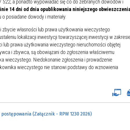
 522, a ponadto wypowiadać się co do zebranych dowodów i
inie 14 dni od dnia opublikowania niniejszego obwieszczeni
u o posiadane dowody i materiały.
i zbycie własności lub prawa użytkowania wieczystego
taleniu lokalizacji inwestycji towarzyszącej inwestycji w zakresi
ści lub prawa użytkowania wieczystego nieruchomości objętej
ywca i zbywca, są obowiązani do zgłoszenia właściwemu
ka wieczystego. Niedokonanie zgłoszenia i prowadzenie
ytkownika wieczystego nie stanowi podstawy do wznowienia
u postępowania (Załącznik - RPW 1230 2026)