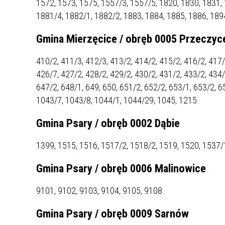
1572, 1573, 1575, 1557/3, 1557/5, 1820, 1830, 1831, 
MŁODZ
1881/4, 1882/1, 1882/2, 1883, 1884, 1885, 1886, 189
SZANSA – FORMY AKTYWNEGO
MŁODZ
W LAT
WSPARCIA OBSZARU
BĘDZI
Gmina Mierzęcice / obręb 0005 Przeczyc
ZREWITALIZOWANEGO
410/2, 411/3, 412/3, 413/2, 414/2, 415/2, 416/2, 417/
BĘDZIŃSKA AKADEMIA MAŁEGO
AKCJA
426/7, 427/2, 428/2, 429/2, 430/2, 431/2, 433/2, 434/
SPORTOWCA
ALKO
647/2, 648/1, 649, 650, 651/2, 652/2, 653/1, 653/2, 6
1043/7, 1043/8, 1044/1, 1044/29, 1045, 1215.
PROJEKT EKOLIDERKI
PRACA
Gmina Psary / obręb 0002 Dąbie
WZMOCNIENIE PROCESU
INFOR
SPRAWIEDLIWEJ TRANSFORMACJI
WYMAG
1399, 1515, 1516, 1517/2, 1518/2, 1519, 1520, 1537/
ŚLĄSKA
Gmina Psary / obręb 0006 Malinowice
KONKURS FOTOGRAFICZNY
URZĄD 
„METROPOLIA. PRZEZ PRYZMAT
KONKU
9101, 9102, 9103, 9104, 9105, 9108.
WODY”
PRZEW
NADZO
Gmina Psary / obręb 0009 Sarnów
NAJLE