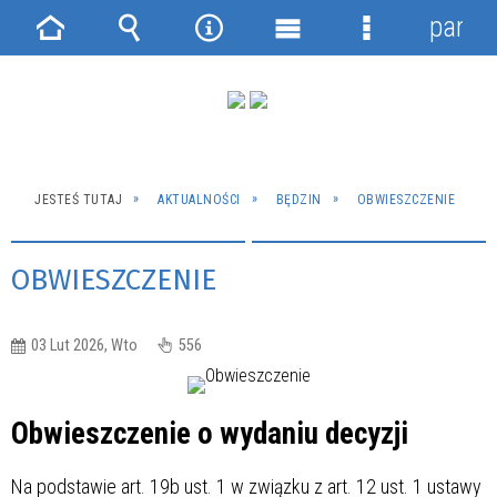
panel
Strona
Wyszukiwarka
Narzędzia
Menu
Menu
główna
główne
szczegółowe
JESTEŚ TUTAJ
AKTUALNOŚCI
BĘDZIN
OBWIESZCZENIE
OBWIESZCZENIE
03 Lut 2026, Wto
556
Obwieszczenie o wydaniu decyzji
Na podstawie art. 19b ust. 1 w związku z art. 12 ust. 1 ustawy