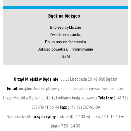
Bądź na bieżąco
Imprezy cykliczne
Zwiedzanie zamku
Polub nas na facebooku
Jakość powietrza i informowanie
GZM
Urząd Miejski w Będzinie,
ul. 11 Listopada 20, 42-500 Będzin
Email:
um@um.bedzin.pl (wysyłane na ten adres niezamówione przez
Urząd Miejski w Będzinie oferty i reklamy będą usuwane)
Telefon:
(+48 32)
267-70-41 do 44
Fax:
(+48 32) 267-91-09
W poniedziałki
urząd czynny
godz. 7.30 - 17.00, wt - czw 7.30 - 15.30, w
piątki 7.30 - 14.00