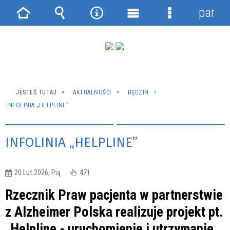
panel
Strona
Wyszukiwarka
Narzędzia
Menu
Menu
główna
główne
szczegółowe
JESTEŚ TUTAJ
AKTUALNOŚCI
BĘDZIN
INFOLINIA „HELPLINE”
INFOLINIA „HELPLINE”
20 Lut 2026, Pią
471
Rzecznik Praw pacjenta w partnerstwie
z Alzheimer Polska realizuje projekt pt.
„Helpline - uruchomienie i utrzymanie