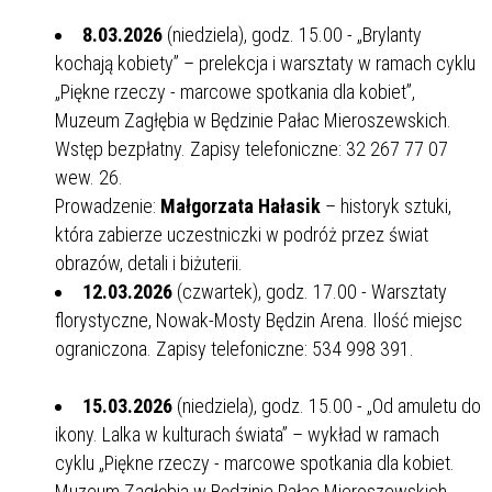
8.03.2026
(niedziela), godz. 15.00 - „Brylanty
kochają kobiety” – prelekcja i warsztaty w ramach cyklu
„Piękne rzeczy - marcowe spotkania dla kobiet”,
Muzeum Zagłębia w Będzinie Pałac Mieroszewskich.
Wstęp bezpłatny. Zapisy telefoniczne: 32 267 77 07
wew. 26.
Prowadzenie:
Małgorzata Hałasik
– historyk sztuki,
która zabierze uczestniczki w podróż przez świat
obrazów, detali i biżuterii.
12.03.2026
(czwartek), godz. 17.00 - Warsztaty
florystyczne, Nowak-Mosty Będzin Arena. Ilość miejsc
ograniczona. Zapisy telefoniczne: 534 998 391.
15.03.2026
(niedziela), godz. 15.00 - „Od amuletu do
ikony. Lalka w kulturach świata” – wykład w ramach
cyklu „Piękne rzeczy - marcowe spotkania dla kobiet.
Muzeum Zagłębia w Będzinie Pałac Mieroszewskich.