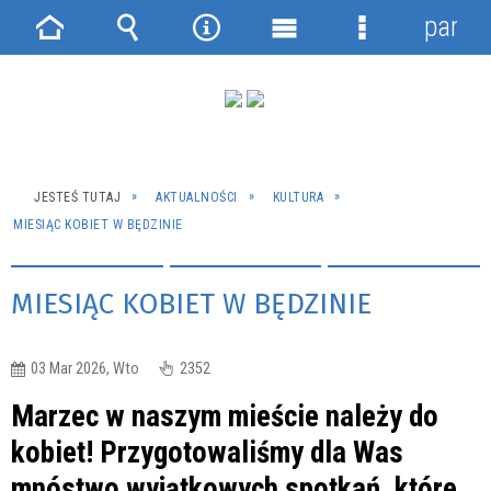
panel
Strona
Wyszukiwarka
Narzędzia
Menu
Menu
główna
główne
szczegółowe
JESTEŚ TUTAJ
AKTUALNOŚCI
KULTURA
MIESIĄC KOBIET W BĘDZINIE
MIESIĄC KOBIET W BĘDZINIE
03 Mar 2026, Wto
2352
Marzec w naszym mieście należy do
kobiet! Przygotowaliśmy dla Was
mnóstwo wyjątkowych spotkań, które