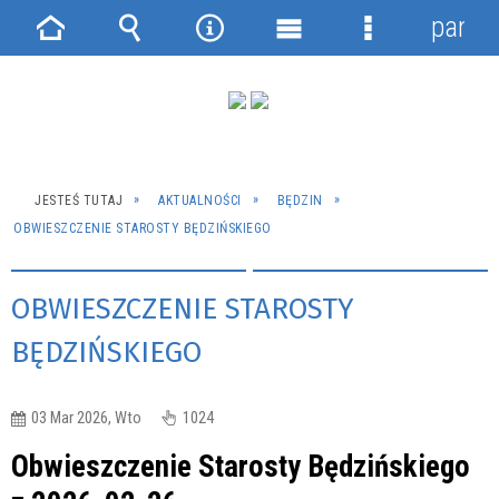
panel
Strona
Wyszukiwarka
Narzędzia
Menu
Menu
główna
główne
szczegółowe
JESTEŚ TUTAJ
AKTUALNOŚCI
BĘDZIN
OBWIESZCZENIE STAROSTY BĘDZIŃSKIEGO
OBWIESZCZENIE STAROSTY
BĘDZIŃSKIEGO
03 Mar 2026, Wto
1024
Obwieszczenie Starosty Będzińskiego