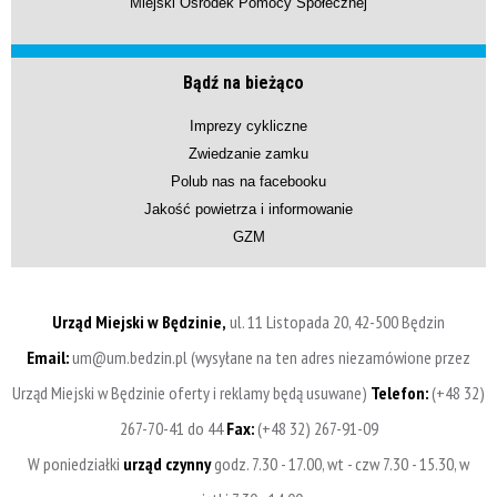
Miejski Ośrodek Pomocy Społecznej
Bądź na bieżąco
Imprezy cykliczne
Zwiedzanie zamku
Polub nas na facebooku
Jakość powietrza i informowanie
GZM
Urząd Miejski w Będzinie,
ul. 11 Listopada 20, 42-500 Będzin
Email:
um@um.bedzin.pl (wysyłane na ten adres niezamówione przez
Urząd Miejski w Będzinie oferty i reklamy będą usuwane)
Telefon:
(+48 32)
267-70-41 do 44
Fax:
(+48 32) 267-91-09
W poniedziałki
urząd czynny
godz. 7.30 - 17.00, wt - czw 7.30 - 15.30, w