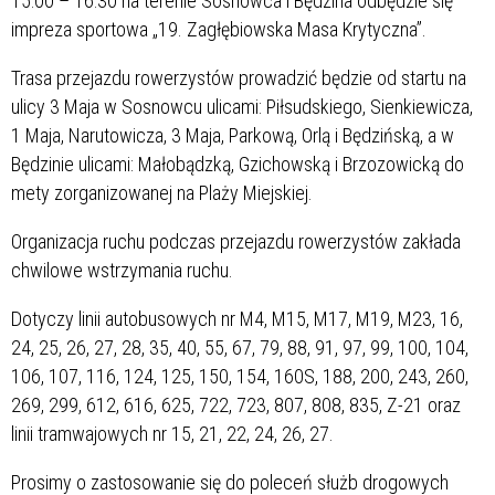
15:00 – 16:30 na terenie Sosnowca i Będzina odbędzie się
impreza sportowa „19. Zagłębiowska Masa Krytyczna”.
Trasa przejazdu rowerzystów prowadzić będzie od startu na
ulicy 3 Maja w Sosnowcu ulicami: Piłsudskiego, Sienkiewicza,
1 Maja, Narutowicza, 3 Maja, Parkową, Orlą i Będzińską, a w
Będzinie ulicami: Małobądzką, Gzichowską i Brzozowicką do
mety zorganizowanej na Plaży Miejskiej.
Organizacja ruchu podczas przejazdu rowerzystów zakłada
chwilowe wstrzymania ruchu.
Dotyczy linii autobusowych nr M4, M15, M17, M19, M23, 16,
24, 25, 26, 27, 28, 35, 40, 55, 67, 79, 88, 91, 97, 99, 100, 104,
106, 107, 116, 124, 125, 150, 154, 160S, 188, 200, 243, 260,
269, 299, 612, 616, 625, 722, 723, 807, 808, 835, Z-21 oraz
linii tramwajowych nr 15, 21, 22, 24, 26, 27.
Prosimy o zastosowanie się do poleceń służb drogowych