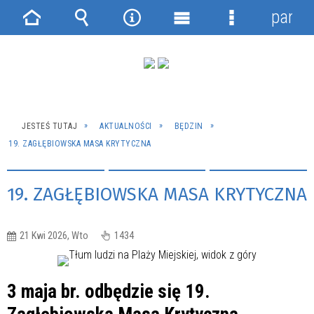
panel
Strona
Wyszukiwarka
Narzędzia
Menu
Menu
główna
główne
szczegółowe
JESTEŚ TUTAJ
AKTUALNOŚCI
BĘDZIN
19. ZAGŁĘBIOWSKA MASA KRYTYCZNA
19. ZAGŁĘBIOWSKA MASA KRYTYCZNA
21 Kwi 2026, Wto
1434
3 maja br. odbędzie się 19.