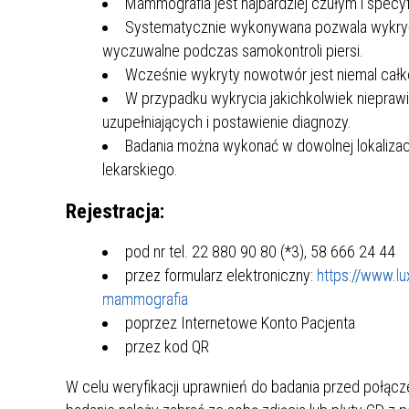
Mammografia jest najbardziej czułym i specyf
MŁODZ
Systematycznie wykonywana pozwala wykryć 
SZANSA – FORMY AKTYWNEGO
MŁODZ
W LAT
wyczuwalne podczas samokontroli piersi.
WSPARCIA OBSZARU
BĘDZI
Wcześnie wykryty nowotwór jest niemal całk
ZREWITALIZOWANEGO
W przypadku wykrycia jakichkolwiek niepraw
BĘDZIŃSKA AKADEMIA MAŁEGO
AKCJA
uzupełniających i postawienie diagnozy.
SPORTOWCA
ALKO
Badania można wykonać w dowolnej lokalizacji
lekarskiego.
Rejestracja:
PROJEKT EKOLIDERKI
PRACA
WZMOCNIENIE PROCESU
INFOR
pod nr tel. 22 880 90 80 (*3), 58 666 24 44
SPRAWIEDLIWEJ TRANSFORMACJI
WYMAG
ŚLĄSKA
przez formularz elektroniczny:
https://www.lu
mammografia
KONKURS FOTOGRAFICZNY
URZĄD 
poprzez Internetowe Konto Pacjenta
„METROPOLIA. PRZEZ PRYZMAT
KONKU
przez kod QR
WODY”
PRZEW
NADZO
W celu weryfikacji uprawnień do badania przed połąc
NAJLE