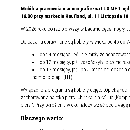
UCZN
KARTA DUŻEJ RODZINY
OFERT
Mobilna pracownia mammograficzna LUX MED będzi
16.00 przy markecie Kaufland, ul. 11 Listopada 10.
AWANS ZAWODOWY NAUCZYCIELI
ZAKŁA
W 2026 roku po raz pierwszy w badaniu będą mogły ucz
AKTYWIZACJA SPOŁECZNO–
PLAN 
NIEPU
ZAWODOWA OSÓB
Do badania uprawnione są kobiety w wieku od 45 do 74
NIEPEŁNOSPRAWNYCH
STYPENDIUM MIASTA BĘDZINA
PAŃST
co 24 miesiące, jeśli nie miały zdiagnozowan
PODATKI LOKALNE –
KAMPA
I ST. 
co 12 miesięcy, jeśli zakończyły leczenie ra
PODSTAWOWE INFORMACJE,
EKOLO
co 12 miesięcy, jeśli po 5 latach od leczenia 
STAWKI I FORMULARZE
DOTACJE DLA NIEPUBLICZNYCH
PROJE
MIĘDZ
hormonoterapii (HT)
SZKÓŁ I PRZEDSZKOLI W
LINEA
ZAPO
BĘDZINIE
PRACO
Wyłączone z programu są kobiety objęte „Opieką nad
INFORMACJE ZUS
INFOR
zachorowania na raka piersi lub raka jajnika" lub „K
piersi". Przy określeniu wieku należy wziąć pod uwagę 
INFORMACJE KRUS
POMOC ZDROWOTNA DLA
URZĄD
„PRZY
Dlaczego warto:
NAUCZYCIELI
PROG
SZANS