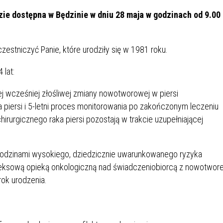
IÓW
DLA WYRÓŻNIAJĄCYCH SIĘ
Y PRACY
PROGRAM WSPARCIA "ROD
UCZNIÓW
e dostępna w Będzinie w dniu 28 maja w godzinach od 9.00
3+ GÓRĄ!"
DANIE PLACÓWEK
DOFINANSOWANIE KOSZT
estniczyć Panie, które urodziły się w 1981 roku.
OGÓLNY
BLICZNYCH
BĘDZIŃSKA KARTA SENIOR
KSZTAŁCENIA PRACOWNIK
MŁODOCIANYCH
 lat:
WOWA SZKOŁA MUZYCZNA
ZADANIA DOFINANSOWANE
ej wcześniej złośliwej zmiany nowotworowej w piersi
NIA EDUKACYJNO-
IM. FRYDERYKA CHOPINA
REJESTR DANYCH
BUDŻETU PAŃSTWA
ka piersi i 5-letni proces monitorowania po zakończonym leczeniu
GICZNA W RAMACH
KONTAKTOWYCH (RDK)
chirurgicznego raka piersi pozostają w trakcie uzupełniającej
KTU ZAGŁĘBIOWSKI PARK
YZAKŁADOWA KASA
DOFINANSOWANIE „ZIELO
RNY
MOGOWO-POŻYCZKOWA
SZKÓŁ” Z WOJEWÓDZKIEGO
WNIKÓW OŚWIATY
FUNDUSZU OCHRONY
 rodzinami wysokiego, dziedzicznie uwarunkowanego ryzyka
MACJE MOPS BĘDZIN
INFORMACJE ARIMR
ŚRODOWISKA I GOSPODARK
ompleksową opieką onkologiczną nad świadczeniobiorcą z nowotwo
WODNEJ W KATOWICACH
rok urodzenia.
 SKARBOWY
JAZNA SZKOŁA” RZĄDOWY
INFORMACJE DOTYCZĄCE
KONKURSY NA STANOWISK
RAM WYRÓWNYWANIA
TRANSPLANTACJI
DYREKTORA
 EDUKACYJNYCH DZIECI I