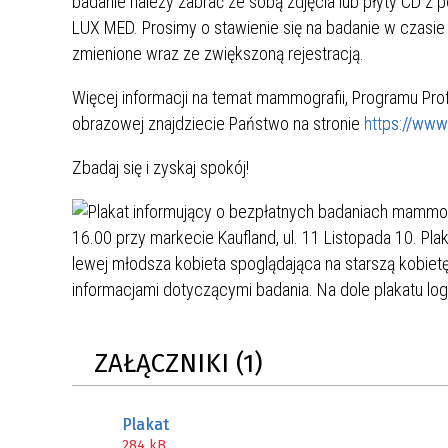
badanie należy zabrać ze sobą zdjęcia lub płyty CD z
ZAKRE
LUX MED. Prosimy o stawienie się na badanie w czasi
zmienione wraz ze zwiększoną rejestracją.
WAŻNA INFORMACJA - DOT.
PRZEPROWADZENIA OCENY
Więcej informacji na temat mammografii, Programu Profi
RYZYKA WEWNĘTRZNEGO
obrazowej znajdziecie Państwo na stronie
https://www
SYSTEMU WODOCIĄGOWEGO
Zbadaj się i zyskaj spokój!
ZAŁĄCZNIKI (1)
Plakat
284 kB