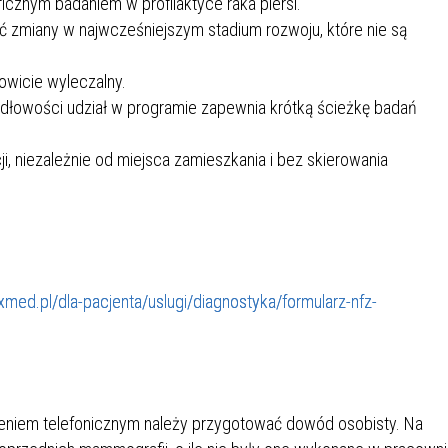
icznym badaniem w profilaktyce raka piersi.
IEŻY „PRZYJAZNA SZKOŁA”
zmiany w najwcześniejszym stadium rozwoju, które nie są
IEŻOWA RADA MIASTA
ACH 2025-2027
WYKAZ ZWIERZĄT ODŁOWI
NA
Z TERENU MIASTA
owicie wyleczalny.
idłowości udział w programie zapewnia krótką ścieżkę badań
 ŻYJ ZDROWO BEZ
GDZIE MOŻNA ZNALEŹĆ I J
HOLU
WYGLĄDA PRACA W NGO?
, niezależnie od miejsca zamieszkania i bez skierowania
PORADY OD PRACA.PL
 W WOJSKU JAKO
BEZPŁATNY PORADNIK DLA
MATYK – JAK ZOSTAĆ?
KULTURY
ANIA, ZAROBKI
xmed.pl/dla-pacjenta/uslugi/diagnostyka/formularz-nfz-
KNF - XV EDYCJA
KATOWICE OTWIERAJĄ DRZW
RSU O NAGRODĘ
CENTRUM ZARZĄDZANIA
ODNICZĄCEGO KOMISJI
RUCHEM
RU FINANSOWEGO ZA
zeniem telefonicznym należy przygotować dowód osobisty. Na
PSZĄ PRACĘ DOKTORSKĄ Z