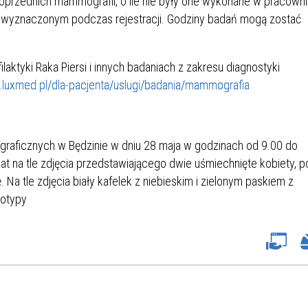
 poprzednich mammografii, o ile nie były one wykonane w pracowni
SU RYNKU FINANSOWEGO
e wyznaczonym podczas rejestracji. Godziny badań mogą zostać
laktyki Raka Piersi i innych badaniach z zakresu diagnostyki
.luxmed.pl/dla-pacjenta/uslugi/badania/mammografia