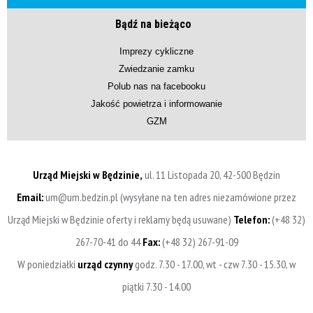
Bądź na bieżąco
Imprezy cykliczne
Zwiedzanie zamku
Polub nas na facebooku
Jakość powietrza i informowanie
GZM
Urząd Miejski w Będzinie,
ul. 11 Listopada 20, 42-500 Będzin
Email:
um@um.bedzin.pl (wysyłane na ten adres niezamówione przez
Urząd Miejski w Będzinie oferty i reklamy będą usuwane)
Telefon:
(+48 32)
267-70-41 do 44
Fax:
(+48 32) 267-91-09
W poniedziałki
urząd czynny
godz. 7.30 - 17.00, wt - czw 7.30 - 15.30, w
piątki 7.30 - 14.00