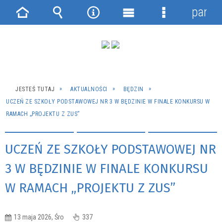
panel
Strona
Wyszukiwarka
Narzędzia
Menu
Menu
główna
główne
szczegółowe
JESTEŚ TUTAJ
AKTUALNOŚCI
BĘDZIN
UCZEŃ ZE SZKOŁY PODSTAWOWEJ NR 3 W BĘDZINIE W FINALE KONKURSU W
RAMACH „PROJEKTU Z ZUS”
UCZEŃ ZE SZKOŁY PODSTAWOWEJ NR
3 W BĘDZINIE W FINALE KONKURSU
W RAMACH „PROJEKTU Z ZUS”
13 maja 2026, Śro
337