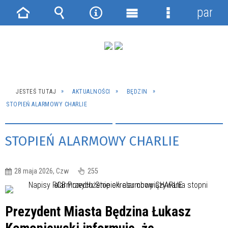
panel
Strona
Wyszukiwarka
Narzędzia
Menu
Menu
główna
główne
szczegółowe
JESTEŚ TUTAJ
AKTUALNOŚCI
BĘDZIN
STOPIEŃ ALARMOWY CHARLIE
STOPIEŃ ALARMOWY CHARLIE
28 maja 2026, Czw
255
Prezydent Miasta Będzina Łukasz