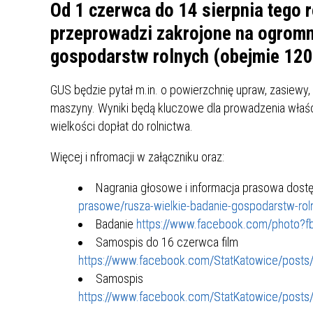
UCZN
Od 1 czerwca do 14 sierpnia tego 
KARTA DUŻEJ RODZINY
OFERT
przeprowadzi zakrojone na ogromn
gospodarstw rolnych (obejmie 120
AWANS ZAWODOWY NAUCZYCIELI
ZAKŁA
AKTYWIZACJA SPOŁECZNO–
PLAN 
NIEPU
ZAWODOWA OSÓB
GUS będzie pytał m.in. o powierzchnię upraw, zasiew
NIEPEŁNOSPRAWNYCH
maszyny. Wyniki będą kluczowe dla prowadzenia właściw
STYPENDIUM MIASTA BĘDZINA
PAŃST
wielkości dopłat do rolnictwa.
PODATKI LOKALNE –
KAMPA
I ST. 
PODSTAWOWE INFORMACJE,
EKOLO
Więcej i nfromacji w załączniku oraz:
STAWKI I FORMULARZE
DOTACJE DLA NIEPUBLICZNYCH
PROJE
MIĘDZ
SZKÓŁ I PRZEDSZKOLI W
Nagrania głosowe i informacja prasowa dos
LINEA
ZAPO
BĘDZINIE
PRACO
prasowe/rusza-wielkie-badanie-gospodarstw-rol
INFORMACJE ZUS
INFOR
Badanie
https://www.facebook.com/photo
Samospis do 16 czerwca film
https://www.facebook.com/StatKatowice/pos
INFORMACJE KRUS
POMOC ZDROWOTNA DLA
URZĄD
„PRZY
Samospis
NAUCZYCIELI
PROG
https://www.facebook.com/StatKatowice/pos
SZANS