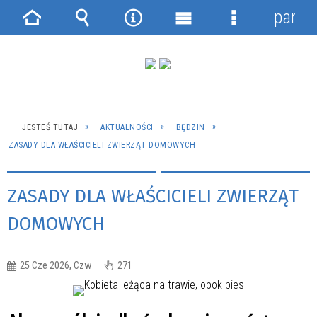
panel
Strona
Wyszukiwarka
Narzędzia
Menu
Menu
główna
główne
szczegółowe
JESTEŚ TUTAJ
AKTUALNOŚCI
BĘDZIN
ZASADY DLA WŁAŚCICIELI ZWIERZĄT DOMOWYCH
ZASADY DLA WŁAŚCICIELI ZWIERZĄT
DOMOWYCH
25 Cze 2026, Czw
271