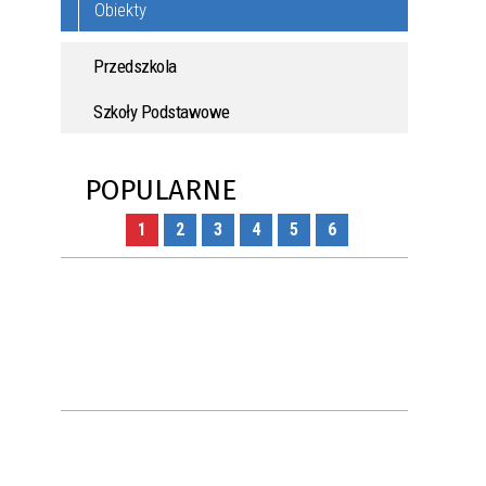
Obiekty
Przedszkola
Szkoły Podstawowe
POPULARNE
1
2
3
4
5
6