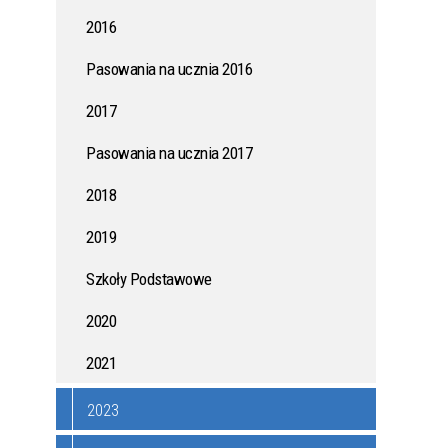
2016
ONYCH
KAMPANIA PRZECIWDZIAŁANIA
WŁAMANIOM DO DOMÓW I
Pasowania na ucznia 2016
MIESZKAŃ
2017
AK
JAK WSPÓLNIE ZADBAĆ O
Pasowania na ucznia 2017
ZDROWIE MIESZKAŃCÓW?
2018
ZASADY UŻYTKOWANIA DRONÓW
2019
W POLSCE - PORADNIK DLA
MIESZKAŃCÓW
Szkoły Podstawowe
2020
I DO
POŻYCZKI Z DOTACJĄ - MŁODE
2021
TALENTY
2023