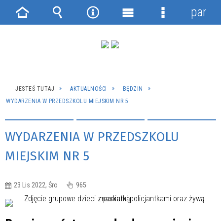
panel
Strona
Wyszukiwarka
Narzędzia
Menu
Menu
główna
główne
szczegółowe
JESTEŚ TUTAJ
AKTUALNOŚCI
BĘDZIN
WYDARZENIA W PRZEDSZKOLU MIEJSKIM NR 5
WYDARZENIA W PRZEDSZKOLU
MIEJSKIM NR 5
23 Lis 2022, Śro
965