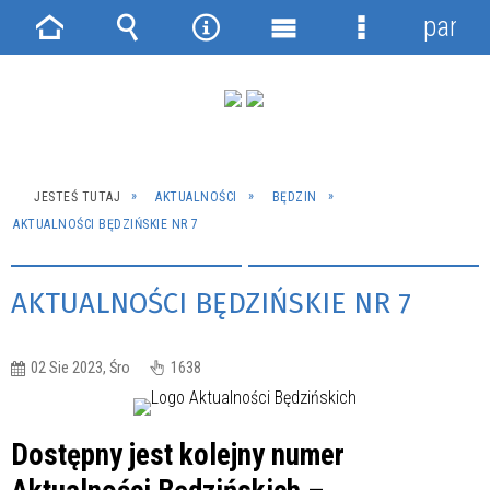
panel
Strona
Wyszukiwarka
Narzędzia
Menu
Menu
główna
główne
szczegółowe
JESTEŚ TUTAJ
AKTUALNOŚCI
BĘDZIN
AKTUALNOŚCI BĘDZIŃSKIE NR 7
AKTUALNOŚCI BĘDZIŃSKIE NR 7
02 Sie 2023, Śro
1638
Dostępny jest kolejny numer