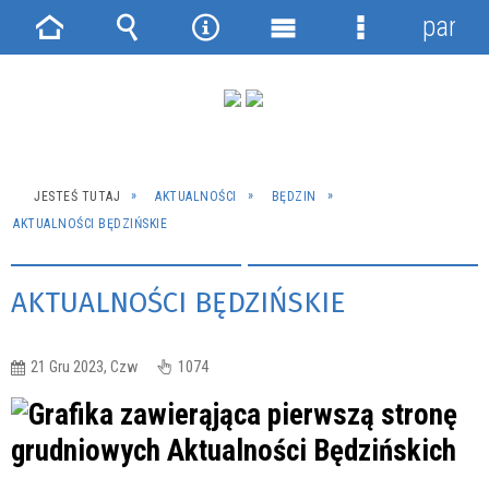
panel
Strona
Wyszukiwarka
Narzędzia
Menu
Menu
główna
główne
szczegółowe
JESTEŚ TUTAJ
AKTUALNOŚCI
BĘDZIN
AKTUALNOŚCI BĘDZIŃSKIE
AKTUALNOŚCI BĘDZIŃSKIE
21 Gru 2023, Czw
1074