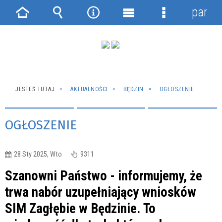
panel
Strona
Wyszukiwarka
Narzędzia
Menu
Menu
główna
główne
szczegółowe
JESTEŚ TUTAJ
AKTUALNOŚCI
BĘDZIN
OGŁOSZENIE
OGŁOSZENIE
28 Sty 2025, Wto
9311
Szanowni Państwo - informujemy, że
trwa nabór uzupełniający wniosków
SIM Zagłębie w Będzinie. To