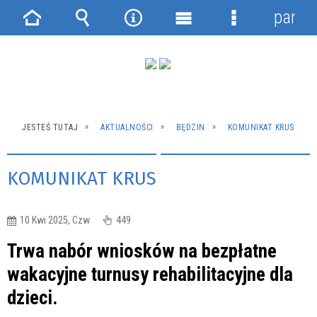
panel
Strona
Wyszukiwarka
Narzędzia
Menu
Menu
główna
główne
szczegółowe
JESTEŚ TUTAJ
AKTUALNOŚCI
BĘDZIN
KOMUNIKAT KRUS
KOMUNIKAT KRUS
10 Kwi 2025, Czw
449
Trwa nabór wniosków na bezpłatne
wakacyjne turnusy rehabilitacyjne dla
dzieci.