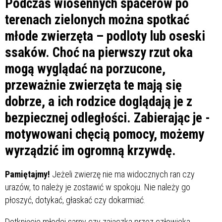
Podczas wiosennych spacerów po
terenach zielonych można spotkać
młode zwierzęta – podloty lub oseski
ssaków. Choć na pierwszy rzut oka
mogą wyglądać na porzucone,
przeważnie zwierzęta te mają się
dobrze, a ich rodzice doglądają je z
bezpiecznej odległości. Zabierając je -
motywowani chęcią pomocy, możemy
wyrządzić im ogromną krzywdę.
Pamiętajmy!
Jeżeli zwierzę nie ma widocznych ran czy
urazów, to należy je zostawić w spokoju. Nie należy go
płoszyć, dotykać, głaskać czy dokarmiać.
Dotknięcie młodej sarny czy zajączka przez człowieka