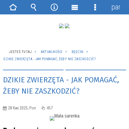
panel
Strona
Wyszukiwarka
Narzędzia
Menu
Menu
główna
główne
szczegółowe
JESTEŚ TUTAJ
AKTUALNOŚCI
BĘDZIN
DZIKIE ZWIERZĘTA - JAK POMAGAĆ, ŻEBY NIE ZASZKODZIĆ?
DZIKIE ZWIERZĘTA - JAK POMAGAĆ,
ŻEBY NIE ZASZKODZIĆ?
28 Kwi 2025, Pon
457