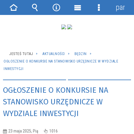
panel
Strona
Wyszukiwarka
Narzędzia
Menu
Menu
główna
główne
szczegółowe
JESTEŚ TUTAJ
AKTUALNOŚCI
BĘDZIN
OGŁOSZENIE O KONKURSIE NA STANOWISKO URZĘDNICZE W WYDZIALE
INWESTYCJI
OGŁOSZENIE O KONKURSIE NA
STANOWISKO URZĘDNICZE W
WYDZIALE INWESTYCJI
23 maja 2025, Pią
1016