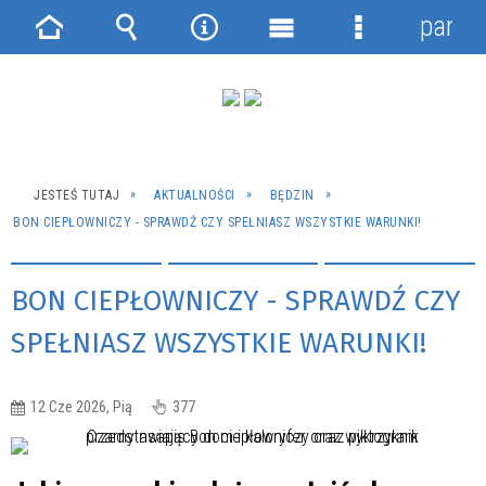
panel
Strona
Wyszukiwarka
Narzędzia
Menu
Menu
główna
główne
szczegółowe
JESTEŚ TUTAJ
AKTUALNOŚCI
BĘDZIN
BON CIEPŁOWNICZY - SPRAWDŹ CZY SPEŁNIASZ WSZYSTKIE WARUNKI!
BON CIEPŁOWNICZY - SPRAWDŹ CZY
SPEŁNIASZ WSZYSTKIE WARUNKI!
12 Cze 2026, Pią
377