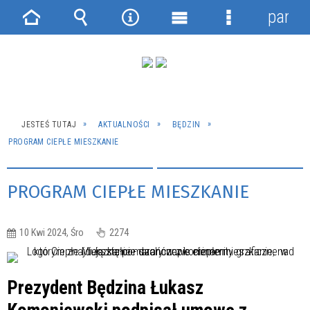
panel
Strona
Wyszukiwarka
Narzędzia
Menu
Menu
główna
główne
szczegółowe
JESTEŚ TUTAJ
AKTUALNOŚCI
BĘDZIN
PROGRAM CIEPŁE MIESZKANIE
PROGRAM CIEPŁE MIESZKANIE
10 Kwi 2024, Śro
2274
Prezydent Będzina Łukasz