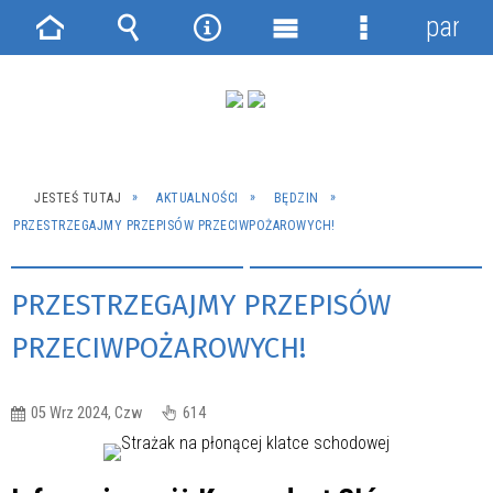
panel
Strona
Wyszukiwarka
Narzędzia
Menu
Menu
główna
główne
szczegółowe
JESTEŚ TUTAJ
AKTUALNOŚCI
BĘDZIN
PRZESTRZEGAJMY PRZEPISÓW PRZECIWPOŻAROWYCH!
PRZESTRZEGAJMY PRZEPISÓW
PRZECIWPOŻAROWYCH!
05 Wrz 2024, Czw
614