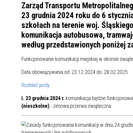
UCZN
Zarząd Transportu Metropolitalneg
KARTA DUŻEJ RODZINY
OFERT
23 grudnia 2024 roku do 6 styczni
AWANS ZAWODOWY NAUCZYCIELI
ZAKŁA
szkołach na terenie woj. Śląskieg
AKTYWIZACJA SPOŁECZNO–
PLAN 
NIEPU
komunikacja autobusowa, tramwajo
ZAWODOWA OSÓB
według przedstawionych poniżej z
NIEPEŁNOSPRAWNYCH
STYPENDIUM MIASTA BĘDZINA
PAŃST
PODATKI LOKALNE –
KAMPA
I ST. 
Funkcjonowanie komunikacji miejskiej w okresie świ
PODSTAWOWE INFORMACJE,
EKOLO
Data obowiązywania od: 23.12.2024 do: 28.02.2025
STAWKI I FORMULARZE
DOTACJE DLA NIEPUBLICZNYCH
PROJE
MIĘDZ
SZKÓŁ I PRZEDSZKOLI W
LINEA
ZAPO
Rozkład jazdy
BĘDZINIE
PRACO
INFORMACJE ZUS
INFOR
I. 23 grudnia 2024 r.
komunikacja będzie funkcjonowa
(nieszkolne)
- zimowa przerwa świąteczna.
INFORMACJE KRUS
POMOC ZDROWOTNA DLA
URZĄD
„PRZY
NAUCZYCIELI
PROG
SZANS