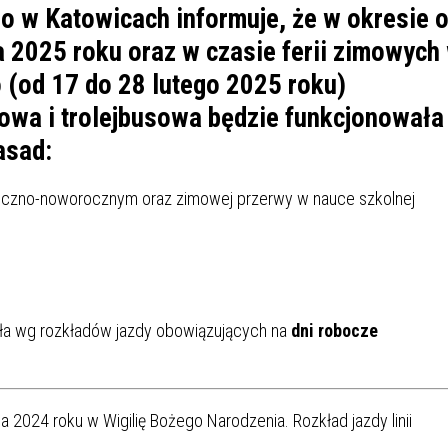
IÓW
DLA WYRÓŻNIAJĄCYCH SIĘ
o w Katowicach informuje, że w okresie 
Y PRACY
PROGRAM WSPARCIA "ROD
UCZNIÓW
a 2025 roku oraz w czasie ferii zimowych
3+ GÓRĄ!"
DANIE PLACÓWEK
DOFINANSOWANIE KOSZT
o (od 17 do 28 lutego 2025 roku)
OGÓLNY
BLICZNYCH
BĘDZIŃSKA KARTA SENIOR
KSZTAŁCENIA PRACOWNIK
wa i trolejbusowa będzie funkcjonowała
MŁODOCIANYCH
asad:
WOWA SZKOŁA MUZYCZNA
ZADANIA DOFINANSOWANE
NIA EDUKACYJNO-
IM. FRYDERYKA CHOPINA
REJESTR DANYCH
BUDŻETU PAŃSTWA
ąteczno-noworocznym oraz zimowej przerwy w nauce szkolnej
GICZNA W RAMACH
KONTAKTOWYCH (RDK)
KTU ZAGŁĘBIOWSKI PARK
YZAKŁADOWA KASA
DOFINANSOWANIE „ZIELO
RNY
MOGOWO-POŻYCZKOWA
SZKÓŁ” Z WOJEWÓDZKIEGO
WNIKÓW OŚWIATY
FUNDUSZU OCHRONY
MACJE MOPS BĘDZIN
INFORMACJE ARIMR
ŚRODOWISKA I GOSPODARK
ła wg rozkładów jazdy obowiązujących na
dni robocze
WODNEJ W KATOWICACH
 SKARBOWY
JAZNA SZKOŁA” RZĄDOWY
INFORMACJE DOTYCZĄCE
KONKURSY NA STANOWISK
RAM WYRÓWNYWANIA
TRANSPLANTACJI
DYREKTORA
 EDUKACYJNYCH DZIECI I