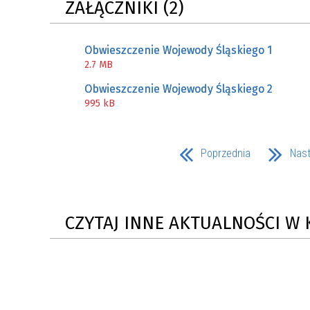
ZAŁĄCZNIKI (2)
MŁODZ
SZANSA – FORMY AKTYWNEGO
MŁODZ
W LAT
WSPARCIA OBSZARU
BĘDZI
Obwieszczenie Wojewody Śląskiego 1
ZREWITALIZOWANEGO
2.7 MB
Obwieszczenie Wojewody Śląskiego 2
BĘDZIŃSKA AKADEMIA MAŁEGO
AKCJA
995 kB
SPORTOWCA
ALKO
Poprzednia
Nas
PROJEKT EKOLIDERKI
PRACA
WZMOCNIENIE PROCESU
INFOR
SPRAWIEDLIWEJ TRANSFORMACJI
WYMAG
ŚLĄSKA
CZYTAJ INNE AKTUALNOŚCI W 
KONKURS FOTOGRAFICZNY
URZĄD 
„METROPOLIA. PRZEZ PRYZMAT
KONKU
WODY”
PRZEW
NADZO
NAJLE