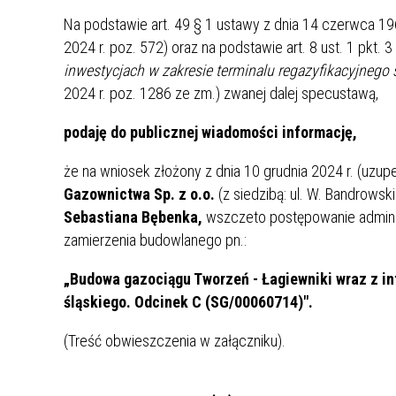
UCZN
Na podstawie art. 49 § 1 ustawy z dnia 14 czerwca 19
KARTA DUŻEJ RODZINY
OFERT
2024 r. poz. 572) oraz na podstawie art. 8 ust. 1 pkt. 3
AWANS ZAWODOWY NAUCZYCIELI
ZAKŁA
inwestycjach w zakresie terminalu regazyfikacyjneg
AKTYWIZACJA SPOŁECZNO–
PLAN 
NIEPU
2024 r. poz. 1286 ze zm.) zwanej dalej specustawą,
ZAWODOWA OSÓB
NIEPEŁNOSPRAWNYCH
podaję do publicznej wiadomości informację,
STYPENDIUM MIASTA BĘDZINA
PAŃST
że na wniosek złożony z dnia 10 grudnia 2024 r. (uzupe
PODATKI LOKALNE –
KAMPA
I ST. 
Gazownictwa Sp. z o.o.
(z siedzibą: ul. W. Bandrows
PODSTAWOWE INFORMACJE,
EKOLO
STAWKI I FORMULARZE
DOTACJE DLA NIEPUBLICZNYCH
PROJE
MIĘDZ
Sebastiana Bębenka,
wszczeto postępowanie admini
SZKÓŁ I PRZEDSZKOLI W
LINEA
ZAPO
zamierzenia budowlanego pn.:
BĘDZINIE
PRACO
„Budowa gazociągu Tworzeń - Łagiewniki wraz z in
INFORMACJE ZUS
INFOR
śląskiego. Odcinek C (SG/00060714)".
(Treść obwieszczenia w załączniku).
INFORMACJE KRUS
POMOC ZDROWOTNA DLA
URZĄD
„PRZY
NAUCZYCIELI
PROG
SZANS