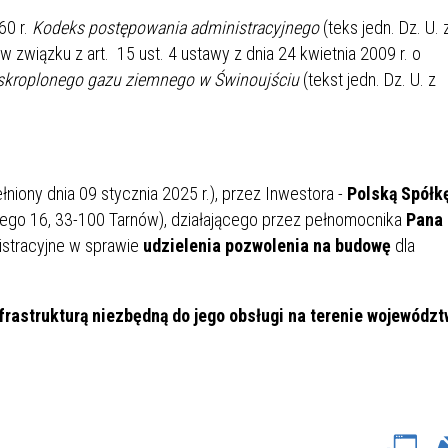
IÓW
DLA WYRÓŻNIAJĄCYCH SIĘ
60 r.
Kodeks postępowania administracyjnego
(teks jedn. Dz. U. 
Y PRACY
PROGRAM WSPARCIA "ROD
UCZNIÓW
3+ GÓRĄ!"
 w związku z art. 15 ust. 4 ustawy z dnia 24 kwietnia 2009 r. o
DANIE PLACÓWEK
DOFINANSOWANIE KOSZT
o skroplonego gazu ziemnego w Świnoujściu
(tekst jedn. Dz. U. z
OGÓLNY
BLICZNYCH
BĘDZIŃSKA KARTA SENIOR
KSZTAŁCENIA PRACOWNIK
MŁODOCIANYCH
WOWA SZKOŁA MUZYCZNA
ZADANIA DOFINANSOWANE
łniony dnia 09 stycznia 2025 r.), przez Inwestora -
Polską Spółk
NIA EDUKACYJNO-
IM. FRYDERYKA CHOPINA
REJESTR DANYCH
BUDŻETU PAŃSTWA
kiego 16, 33-100 Tarnów), działającego przez pełnomocnika
Pana
GICZNA W RAMACH
KONTAKTOWYCH (RDK)
KTU ZAGŁĘBIOWSKI PARK
YZAKŁADOWA KASA
DOFINANSOWANIE „ZIELO
stracyjne w sprawie
udzielenia pozwolenia na budowę
dla
RNY
MOGOWO-POŻYCZKOWA
SZKÓŁ” Z WOJEWÓDZKIEGO
WNIKÓW OŚWIATY
FUNDUSZU OCHRONY
frastrukturą niezbędną do jego obsługi na terenie wojewódz
MACJE MOPS BĘDZIN
INFORMACJE ARIMR
ŚRODOWISKA I GOSPODARK
WODNEJ W KATOWICACH
 SKARBOWY
JAZNA SZKOŁA” RZĄDOWY
INFORMACJE DOTYCZĄCE
KONKURSY NA STANOWISK
RAM WYRÓWNYWANIA
TRANSPLANTACJI
DYREKTORA
 EDUKACYJNYCH DZIECI I