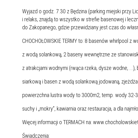
UCZN
KARTA DUŻEJ RODZINY
OFERT
Wyjazd o godz. 7.30 z Będzina (parking miejski przy
i relaks, znajdą to wszystko w strefie basenowej i lec
AWANS ZAWODOWY NAUCZYCIELI
ZAKŁA
do Zakopanego, gdzie przewidziany jest czas do własn
AKTYWIZACJA SPOŁECZNO–
PLAN 
NIEPU
ZAWODOWA OSÓB
CHOCHOŁOWSKIE TERMY to: 8 basenów whirlpool z wod
NIEPEŁNOSPRAWNYCH
STYPENDIUM MIASTA BĘDZINA
PAŃST
z wodą solankową, 2 baseny wewnętrzne ze stanowis
PODATKI LOKALNE –
KAMPA
I ST. 
z atrakcjami wodnymi (rwąca rzeka, dysze wodne, ...),
PODSTAWOWE INFORMACJE,
EKOLO
STAWKI I FORMULARZE
DOTACJE DLA NIEPUBLICZNYCH
PROJE
MIĘDZ
siarkową i basen z wodą solankową jodowaną, zjeżdżal
SZKÓŁ I PRZEDSZKOLI W
LINEA
ZAPO
BĘDZINIE
PRACO
powierzchna lustra wody to 3000m2, temp. wody 32-37
INFORMACJE ZUS
INFOR
suchy i „mokry”, kawiarnia oraz restauracja, a dla n
INFORMACJE KRUS
POMOC ZDROWOTNA DLA
URZĄD
„PRZY
Więcej informacji o TERMACH na: www.chocholowskiet
NAUCZYCIELI
PROG
SZANS
Świadczenia: