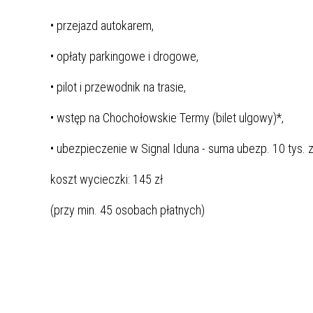
MŁODZ
• przejazd autokarem,
SZANSA – FORMY AKTYWNEGO
MŁODZ
W LAT
WSPARCIA OBSZARU
BĘDZI
• opłaty parkingowe i drogowe,
ZREWITALIZOWANEGO
• pilot i przewodnik na trasie,
BĘDZIŃSKA AKADEMIA MAŁEGO
AKCJA
SPORTOWCA
ALKO
• wstęp na Chochołowskie Termy (bilet ulgowy)*,
• ubezpieczenie w Signal Iduna - suma ubezp. 10 tys. z
PROJEKT EKOLIDERKI
PRACA
WZMOCNIENIE PROCESU
INFOR
koszt wycieczki: 145 zł
SPRAWIEDLIWEJ TRANSFORMACJI
WYMAG
(przy min. 45 osobach płatnych)
ŚLĄSKA
KONKURS FOTOGRAFICZNY
URZĄD 
„METROPOLIA. PRZEZ PRYZMAT
KONKU
WODY”
PRZEW
NADZO
NAJLE