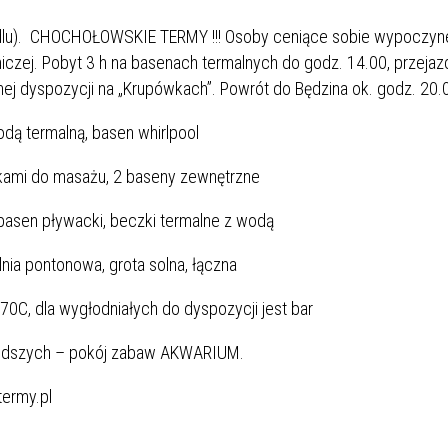
IÓW
DLA WYRÓŻNIAJĄCYCH SIĘ
Y PRACY
PROGRAM WSPARCIA "ROD
UCZNIÓW
 Lidlu). CHOCHOŁOWSKIE TERMY !!! Osoby ceniące sobie wypoczyn
3+ GÓRĄ!"
zniczej. Pobyt 3 h na basenach termalnych do godz. 14.00, przejaz
DANIE PLACÓWEK
DOFINANSOWANIE KOSZT
ej dyspozycji na „Krupówkach”. Powrót do Będzina ok. godz. 20.
OGÓLNY
BLICZNYCH
BĘDZIŃSKA KARTA SENIOR
KSZTAŁCENIA PRACOWNIK
MŁODOCIANYCH
ą termalną, basen whirlpool
WOWA SZKOŁA MUZYCZNA
ZADANIA DOFINANSOWANE
kami do masażu, 2 baseny zewnętrzne
NIA EDUKACYJNO-
IM. FRYDERYKA CHOPINA
REJESTR DANYCH
BUDŻETU PAŃSTWA
 basen pływacki, beczki termalne z wodą
GICZNA W RAMACH
KONTAKTOWYCH (RDK)
KTU ZAGŁĘBIOWSKI PARK
YZAKŁADOWA KASA
DOFINANSOWANIE „ZIELO
nia pontonowa, grota solna, łączna
RNY
MOGOWO-POŻYCZKOWA
SZKÓŁ” Z WOJEWÓDZKIEGO
WNIKÓW OŚWIATY
FUNDUSZU OCHRONY
0C, dla wygłodniałych do dyspozycji jest bar
MACJE MOPS BĘDZIN
INFORMACJE ARIMR
ŚRODOWISKA I GOSPODARK
WODNEJ W KATOWICACH
ajmłodszych – pokój zabaw AKWARIUM.
 SKARBOWY
JAZNA SZKOŁA” RZĄDOWY
INFORMACJE DOTYCZĄCE
KONKURSY NA STANOWISK
ermy.pl
RAM WYRÓWNYWANIA
TRANSPLANTACJI
DYREKTORA
 EDUKACYJNYCH DZIECI I